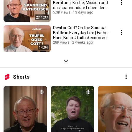
Berufung, Kirche, Mission und
das spannendste Leben der
Welt #katholisch
5.3K views
13 days ago
2:11:37
Devil or God? On the Spiritual
Battle in Everyday Life | Father
Hans Buob #faith #exorcism
28K views
2 weeks ago
14:04
Shorts