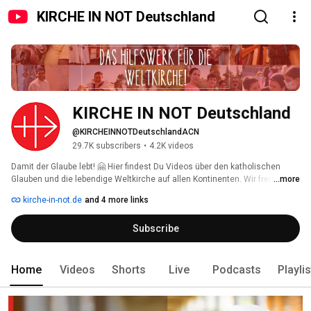
KIRCHE IN NOT Deutschland
KIRCHE IN NOT Deutschland
@KIRCHEINNOTDeutschlandACN
29.7K subscribers
•
4.2K videos
Damit der Glaube lebt! 🤗 Hier findest Du Videos über den katholischen 
Glauben und die lebendige Weltkirche auf allen Kontinenten. Wir freuen uns 
...more
über Deine Kommentare und Likes 👍🏼! Wenn Du nichts mehr verpassen 
kirche-in-not.de
and 4 more links
möchtest: Kanal abonnieren! 
Subscribe
Home
Videos
Shorts
Live
Podcasts
Playli