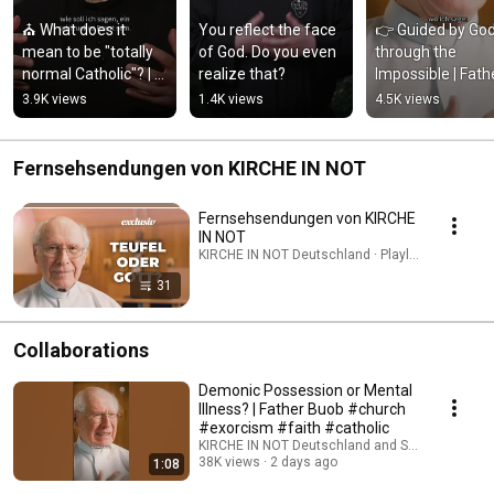
⛪ What does it 
You reflect the face 
👉 Guided by God
mean to be "totally 
of God. Do you even 
through the 
normal Catholic"? | 
realize that?
Impossible | Fathe
Father Karl Wallner
Buob
3.9K views
1.4K views
4.5K views
Fernsehsendungen von KIRCHE IN NOT
Fernsehsendungen von KIRCHE
IN NOT
KIRCHE IN NOT Deutschland · Playlist
31
Collaborations
Demonic Possession or Mental
Illness? | Father Buob #church
#exorcism #faith #catholic
KIRCHE IN NOT Deutschland and St. Ulrich Hoch
38K views
2 days ago
1:08