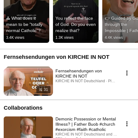
⛪ What does it 
You reflect the face 
👉 Guided by Go
mean to be "totally 
of God. Do you even 
through the 
normal Catholic"? | 
realize that?
Impossible | Fath
Father Karl Wallner
Buob
3.4K views
1.3K views
4.4K views
Fernsehsendungen von KIRCHE IN NOT
Fernsehsendungen von
KIRCHE IN NOT
KIRCHE IN NOT Deutschland · Playlist
31
Collaborations
Demonic Possession or Mental
Illness? | Father Buob #church
#exorcism #faith #catholic
KIRCHE IN NOT Deutschland and St. Ulrich Hoch