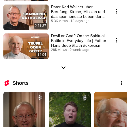
Pater Karl Wallner über
Berufung, Kirche, Mission und
das spannendste Leben der
Welt #katholisch
5.3K views
13 days ago
2:11:37
Devil or God? On the Spiritual
Battle in Everyday Life | Father
Hans Buob #faith #exorcism
28K views
2 weeks ago
14:04
Shorts