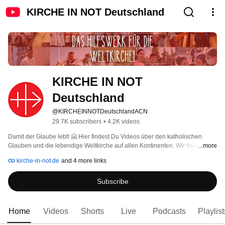
KIRCHE IN NOT Deutschland
KIRCHE IN NOT 
Deutschland
@KIRCHEINNOTDeutschlandACN
29.7K subscribers
•
4.2K videos
Damit der Glaube lebt! 🤗 Hier findest Du Videos über den katholischen 
Glauben und die lebendige Weltkirche auf allen Kontinenten. Wir freuen uns 
...more
über Deine Kommentare und Likes 👍🏼! Wenn Du nichts mehr verpassen 
kirche-in-not.de
and 4 more links
möchtest: Kanal abonnieren! 
Subscribe
Home
Videos
Shorts
Live
Podcasts
Playlist