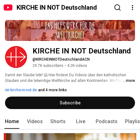
KIRCHE IN NOT Deutschland
KIRCHE IN NOT Deutschland
@KIRCHEINNOTDeutschlandACN
29.7K subscribers
•
4.2K videos
Damit der Glaube lebt! 🤗 Hier findest Du Videos über den katholischen 
Glauben und die lebendige Weltkirche auf allen Kontinenten. Wir freuen uns 
...more
über Deine Kommentare und Likes 👍🏼! Wenn Du nichts mehr verpassen 
kirche-in-not.de
and 4 more links
möchtest: Kanal abonnieren! 
Subscribe
Home
Videos
Shorts
Live
Podcasts
Playli