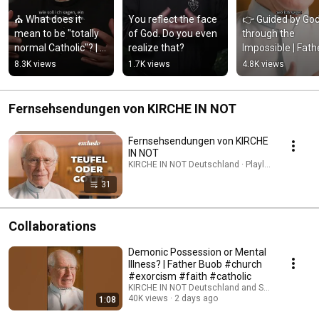
⛪ What does it 
You reflect the face 
👉 Guided by God
mean to be "totally 
of God. Do you even 
through the 
normal Catholic"? | 
realize that?
Impossible | Fathe
Father Karl Wallner
Buob
8.3K views
1.7K views
4.8K views
Fernsehsendungen von KIRCHE IN NOT
Fernsehsendungen von KIRCHE
IN NOT
KIRCHE IN NOT Deutschland · Playlist
31
Collaborations
Demonic Possession or Mental
Illness? | Father Buob #church
#exorcism #faith #catholic
KIRCHE IN NOT Deutschland and St. Ulrich Hoch
40K views
2 days ago
1:08