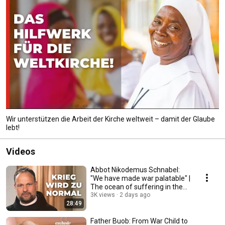
Wir unterstützen die Arbeit der Kirche weltweit – damit der Glaube
lebt!
Videos
Abbot Nikodemus Schnabel:
"We have made war palatable" |
The ocean of suffering in the
Holy Land
3K views
2 days ago
28:49
Father Buob: From War Child to