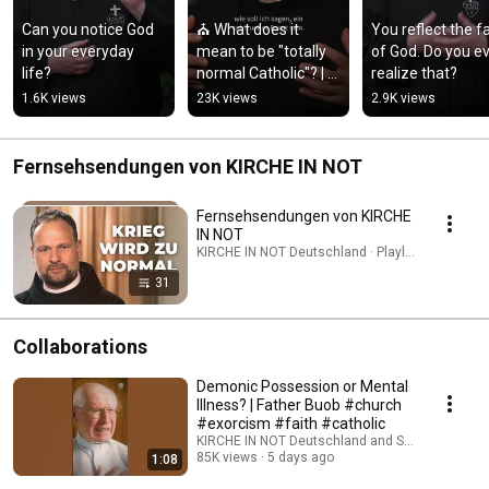
Can you notice God 
⛪ What does it 
You reflect the fa
in your everyday 
mean to be "totally 
of God. Do you ev
life?
normal Catholic"? | 
realize that?
Father Karl Wallner
1.6K views
23K views
2.9K views
Fernsehsendungen von KIRCHE IN NOT
Fernsehsendungen von KIRCHE
IN NOT
KIRCHE IN NOT Deutschland · Playlist
31
Collaborations
Demonic Possession or Mental
Illness? | Father Buob #church
#exorcism #faith #catholic
KIRCHE IN NOT Deutschland and St. Ulrich Hoch
85K views
5 days ago
1:08