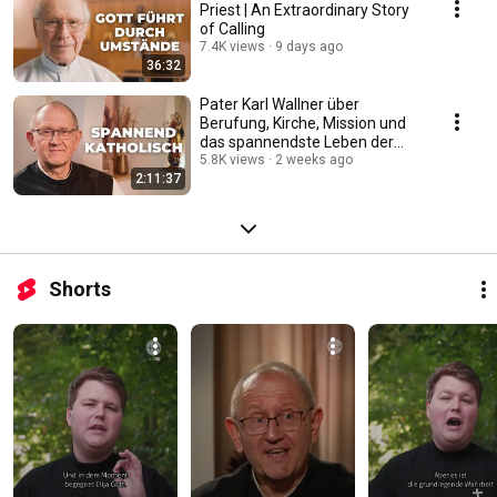
Priest | An Extraordinary Story
of Calling
7.4K views
9 days ago
36:32
Pater Karl Wallner über
Berufung, Kirche, Mission und
das spannendste Leben der
Welt #katholisch
5.8K views
2 weeks ago
2:11:37
Shorts