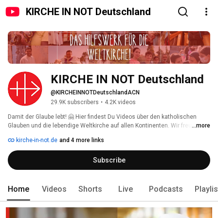
KIRCHE IN NOT Deutschland
KIRCHE IN NOT Deutschland
@KIRCHEINNOTDeutschlandACN
29.9K subscribers
•
4.2K videos
Damit der Glaube lebt! 🤗 Hier findest Du Videos über den katholischen 
Glauben und die lebendige Weltkirche auf allen Kontinenten. Wir freuen uns 
...more
über Deine Kommentare und Likes 👍🏼! Wenn Du nichts mehr verpassen 
kirche-in-not.de
and 4 more links
möchtest: Kanal abonnieren! 
Subscribe
Home
Videos
Shorts
Live
Podcasts
Playli