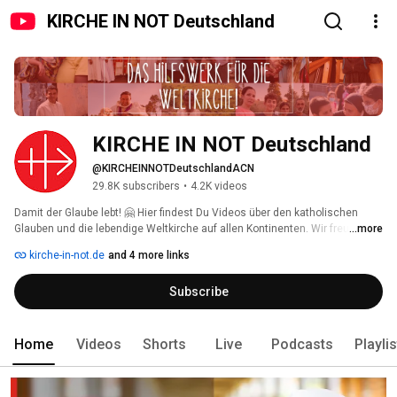
KIRCHE IN NOT Deutschland
KIRCHE IN NOT Deutschland
@KIRCHEINNOTDeutschlandACN
29.8K subscribers
•
4.2K videos
Damit der Glaube lebt! 🤗 Hier findest Du Videos über den katholischen 
Glauben und die lebendige Weltkirche auf allen Kontinenten. Wir freuen uns 
...more
über Deine Kommentare und Likes 👍🏼! Wenn Du nichts mehr verpassen 
kirche-in-not.de
and 4 more links
möchtest: Kanal abonnieren! 
Subscribe
Home
Videos
Shorts
Live
Podcasts
Playli