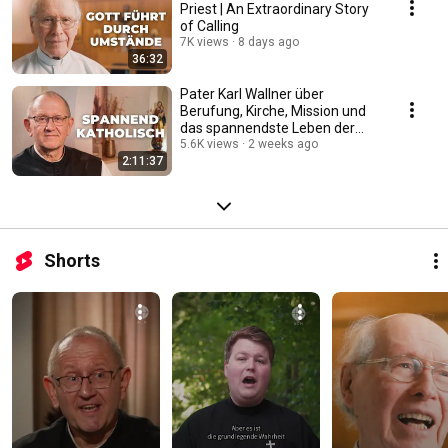
Priest | An Extraordinary Story
of Calling
7K views
8 days ago
36:32
Pater Karl Wallner über
Berufung, Kirche, Mission und
das spannendste Leben der
Welt #katholisch
5.6K views
2 weeks ago
2:11:37
Shorts