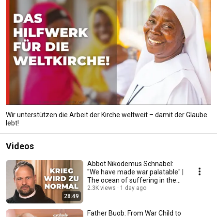
Wir unterstützen die Arbeit der Kirche weltweit – damit der Glaube
lebt!
Videos
Abbot Nikodemus Schnabel:
"We have made war palatable" |
The ocean of suffering in the
Holy Land
2.3K views
1 day ago
28:49
Father Buob: From War Child to