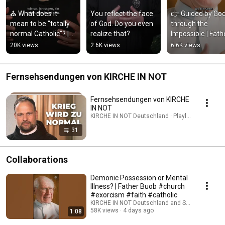
⛪ What does it 
You reflect the face 
👉 Guided by God
mean to be "totally 
of God. Do you even 
through the 
normal Catholic"? | 
realize that?
Impossible | Fathe
Father Karl Wallner
Buob
20K views
2.6K views
6.6K views
Fernsehsendungen von KIRCHE IN NOT
Fernsehsendungen von KIRCHE
IN NOT
KIRCHE IN NOT Deutschland · Playlist
31
Collaborations
Demonic Possession or Mental
Illness? | Father Buob #church
#exorcism #faith #catholic
KIRCHE IN NOT Deutschland and St. Ulrich Hoch
58K views
4 days ago
1:08