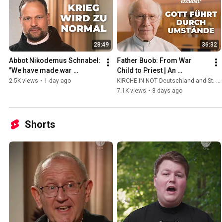
28:49
36:32
Abbot Nikodemus Schnabel: 
Father Buob: From War 
"We have made war 
Child to Priest | An 
palatable" | The ocean of 
Extraordinary Story of 
2.5K views
•
1 day ago
KIRCHE IN NOT Deutschland and St. Ulrich Hochaltingen
suffering in the Holy Land
Calling
7.1K views
•
8 days ago
Shorts