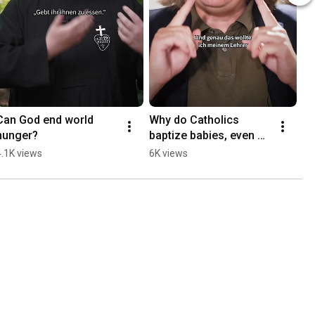
Can God end world 
Why do Catholics 
hunger?
baptize babies, even 
though they can't 
4.1K views
6K views
choose Jesus for 
themselves yet? 🤔