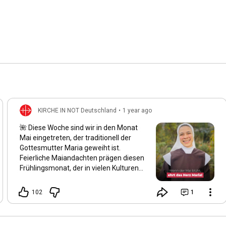
KIRCHE IN NOT Deutschland
•
1 year ago
🌺 Diese Woche sind wir in den Monat
Mai eingetreten, der traditionell der
Gottesmutter Maria geweiht ist.
Feierliche Maiandachten prägen diesen
Frühlingsmonat, der in vielen Kulturen
als der schönste des Jahres gilt. Auch
wir spüren: Alles blüht auf, und die Natur
102
1
erwacht in ihrer ganzen Schönheit.
Maria wird von vielen Gläubigen als die
„schönste Blume“ der Schöpfung