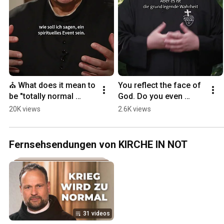
⛪ What does it mean to 
You reflect the face of 
be "totally normal 
God. Do you even 
Catholic"? | Father Karl 
realize that?
20K views
2.6K views
Wallner
Fernsehsendungen von KIRCHE IN NOT
31 videos