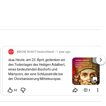
KIRCHE IN NOT Deutschland
•
1 year ago
📅🙏 Heute, am 23. April, gedenken wir
des Todestages des Heiligen Adalbert,
eines bedeutenden Bischofs und
Märtyrers, der eine Schlüsselrolle bei
der Christianisierung Mitteleuropas
spielte. Geboren um 956 in Böhmen,
wurde er der zweite Bischof von Prag
60
2
und setzte sich intensiv für die
Verbreitung des Christentums in
Böhmen, Polen und Ungarn ein. Am 23.