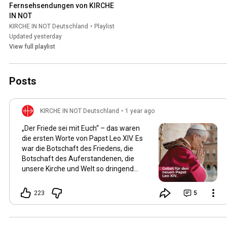
Fernsehsendungen von KIRCHE 
IN NOT
KIRCHE IN NOT Deutschland
•
Playlist
Updated yesterday
View full playlist
Posts
KIRCHE IN NOT Deutschland
•
1 year ago
„Der Friede sei mit Euch“ – das waren
die ersten Worte von Papst Leo XIV. Es
war die Botschaft des Friedens, die
Botschaft des Auferstandenen, die
unsere Kirche und Welt so dringend
braucht! Papst Leo war einer unserer
Projektpartner. Wir konnten während
223
5
seiner Amtszeit als Bischof von
Chiclayo im Norden Perus von 2015 bis
2023 zahlreiche Projekte in seiner