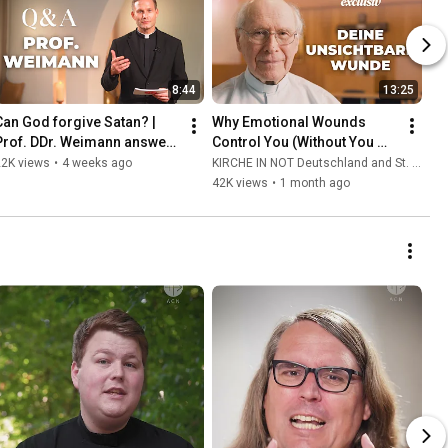
8:44
13:25
Can God forgive Satan? | 
Why Emotional Wounds 
Prof. DDr. Weimann answers 
Control You (Without You 
your questions
Realizing It) | Father Hans 
22K views
•
4 weeks ago
KIRCHE IN NOT Deutschland and St. Ulrich Hochaltingen
Buob
42K views
•
1 month ago