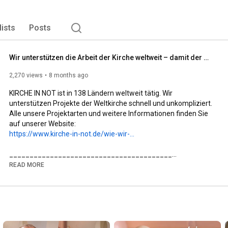
lists
Posts
Wir unterstützen die Arbeit der Kirche weltweit – damit der Glaube lebt!
2,270 views
8 months ago
KIRCHE IN NOT ist in 138 Ländern weltweit tätig. Wir 
unterstützen Projekte der Weltkirche schnell und unkompliziert. 
Alle unsere Projektarten und weitere Informationen finden Sie 
https://www.kirche-in-not.de/wie-wir-...
________________________________________

✨ Mehr über KIRCHE IN NOT erfahren:

READ MORE
🌐 Website: www.kirche-in-not.de

📘 Facebook: facebook.com/KircheInNot.de

📸 Instagram: @kircheinnotdeutschland

________________________________________

🙏 KIRCHE IN NOT – Hilfe für verfolgte Christen weltweit

Wir sind ein internationales katholisches Hilfswerk und eine 