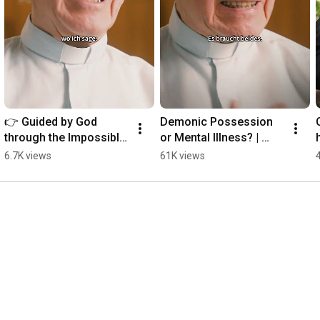
👉 Guided by God 
Demonic Possession 
through the Impossible 
or Mental Illness? | 
| Father Buob
Father Buob #church 
6.7K views
61K views
#exorcism #faith 
#catholic