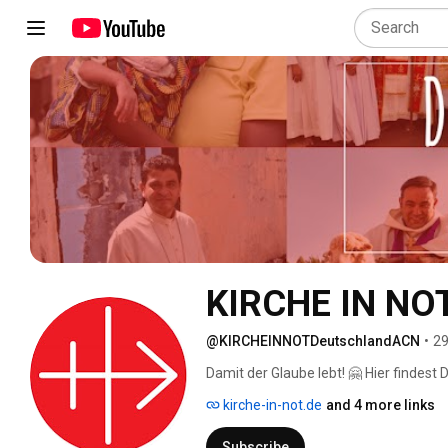
KIRCHE IN NOT
@KIRCHEINNOTDeutschlandACN
•
29
Damit der Glaube lebt! 🤗 Hier findest
lebendige Weltkirche auf allen Kontin
kirche-in-not.de
and 4 more links
👍🏼! Wenn Du nichts mehr verpassen m
Subscribe