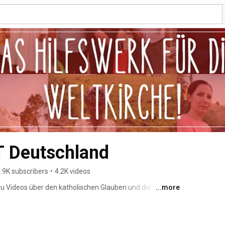
 Deutschland
.9K subscribers
•
4.2K videos
 Du Videos über den katholischen Glauben und die 
...more
enten. Wir freuen uns über Deine Kommentare und Likes 
öchtest: Kanal abonnieren! 