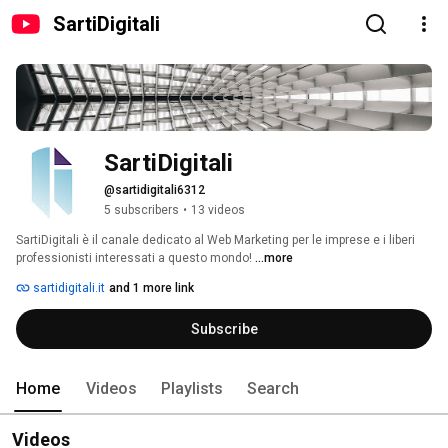
SartiDigitali
SartiDigitali
@sartidigitali6312
5 subscribers
•
13 videos
SartiDigitali è il canale dedicato al Web Marketing per le imprese e i liberi 
professionisti interessati a questo mondo! 
...more
sartidigitali.it
and 1 more link
Subscribe
Home
Videos
Playlists
Search
Videos