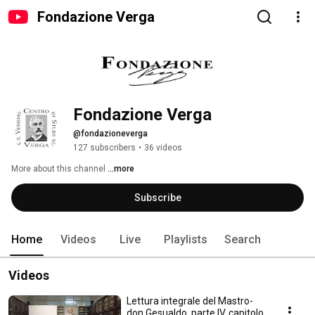
Fondazione Verga
Fondazione Verga 
@fondazioneverga
127 subscribers
•
36 videos
More about this channel
...more
Subscribe
Home
Videos
Live
Playlists
Search
Videos
Lettura integrale del Mastro-
don Gesualdo, parte IV, capitolo