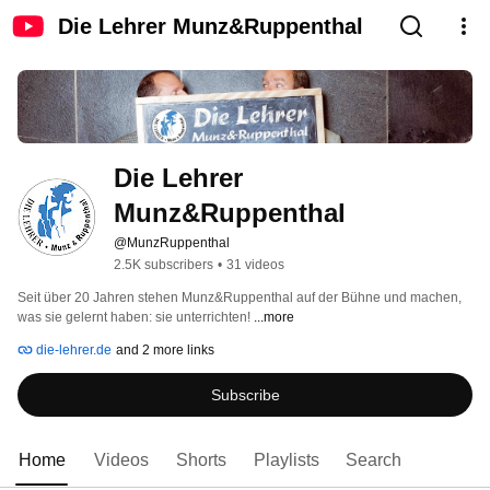
Die Lehrer Munz&Ruppenthal
Die Lehrer 
Munz&Ruppenthal
@MunzRuppenthal
2.5K subscribers
•
31 videos
Seit über 20 Jahren stehen Munz&Ruppenthal auf der Bühne und machen, 
was sie gelernt haben: sie unterrichten! 
...more
die-lehrer.de
and 2 more links
Subscribe
Home
Videos
Shorts
Playlists
Search