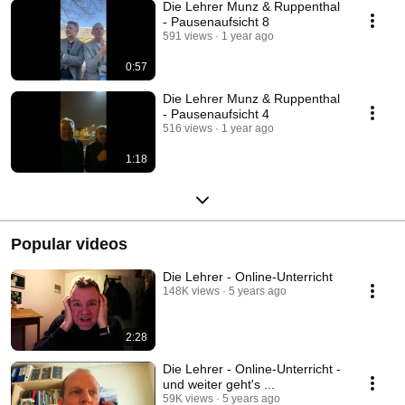
Die Lehrer Munz & Ruppenthal
- Pausenaufsicht 8
591 views
1 year ago
0:57
Die Lehrer Munz & Ruppenthal
- Pausenaufsicht 4
516 views
1 year ago
1:18
Popular videos
Die Lehrer - Online-Unterricht
148K views
5 years ago
2:28
Die Lehrer - Online-Unterricht -
und weiter geht's ...
59K views
5 years ago