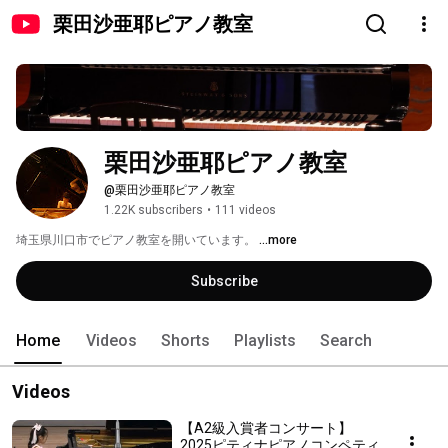
栗田沙亜耶ピアノ教室
栗田沙亜耶ピアノ教室
@栗田沙亜耶ピアノ教室
1.22K subscribers
•
111 videos
埼玉県川口市でピアノ教室を開いています。 
...more
Subscribe
Home
Videos
Shorts
Playlists
Search
Videos
【A2級入賞者コンサート】
2025ピティナピアノコンペティ