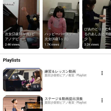
ぴあのどりーむ4
次女(2歳11ヶ月) ピ
ハッピーパースデー 
るのあしおと 4歳
アノデビュー
次女(4歳1ヶ月)
少
2.4K views
1.7K views
3.2K views
Playlists
練習＆レッスン動画
栗田沙亜耶ピアノ教室 · Playlist
8
ステージ＆動画提出演奏
栗田沙亜耶ピアノ教室 · Playlist