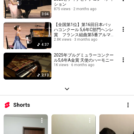
ション
875 views
2 months ago
3:04
【全国第1位】第16回日本バッ
ハコンクール 5,6年C部門ヘンレ
賞 フランス組曲第5番アルマ
ンド、ジーグ
2.8K views
3 months ago
4:37
2025年ブルグミュラーコンクー
ル5,6年A金賞 天使のハーモニー
1K views
6 months ago
2:13
Shorts