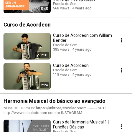
Escola do Som
568 views
4 years ago
5:45
Curso de Acordeon
Curso de Acordeon com William
Bender
Escola do Som
385 views
4 years ago
2:31
Curso de Acordeon
Escola do Som
118 views
4 years ago
2:24
Harmonia Musical do básico ao avançado
NOSSOS CURSOS: https://linktr.ee/escoladosom -------- SITE:
http://www.escoladosom.com.br INSTAGRAM:
https://www.instagram.com/escoladosom/ FACE:
Curso de Harmonia Musical 1 |
https://www.facebook.com/escoladosom
Funções Básicas
Escola do Som