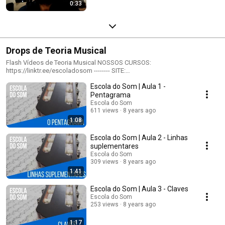
0:33
Drops de Teoria Musical
Flash Vídeos de Teoria Musical NOSSOS CURSOS:
https://linktr.ee/escoladosom -------- SITE:
http://www.escoladosom.com.br INSTAGRAM:
Escola do Som | Aula 1 -
https://www.instagram.com/escoladosom/ FACE:
https://www.facebook.com/escoladosom
Pentagrama
Escola do Som
611 views
8 years ago
1:08
Escola do Som | Aula 2 - Linhas
suplementares
Escola do Som
309 views
8 years ago
1:41
Escola do Som | Aula 3 - Claves
Escola do Som
253 views
8 years ago
1:17