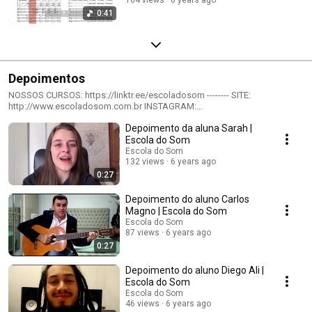
0:41
Depoimentos
NOSSOS CURSOS: https://linktr.ee/escoladosom -------- SITE:
http://www.escoladosom.com.br INSTAGRAM:
https://www.instagram.com/escoladosom/ FACE:
Depoimento da aluna Sarah |
https://www.facebook.com/escoladosom
Escola do Som
Escola do Som
132 views
6 years ago
0:27
Depoimento do aluno Carlos
Magno | Escola do Som
Escola do Som
87 views
6 years ago
0:27
Depoimento do aluno Diego Ali |
Escola do Som
Escola do Som
46 views
6 years ago