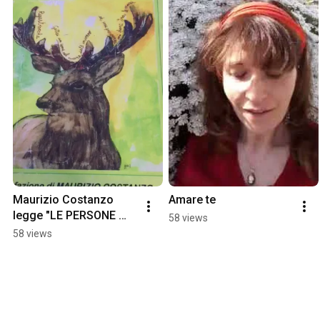
Maurizio Costanzo 
Amare te
legge "LE PERSONE 
58 views
CHE SI AMANO.  IMG 
58 views
3648