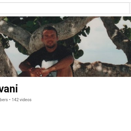
vani
ibers
•
142 videos