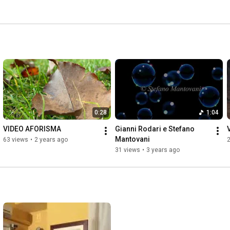
0:28
1:04
VIDEO AFORISMA
Gianni Rodari e Stefano 
Mantovani
63 views
•
2 years ago
31 views
•
3 years ago