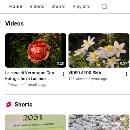
Home
Videos
Shorts
Playlists
Videos
3:28
0:37
Le rose di Vermogno Con 
VIDEO AFORISMA
Fotografie di Luciano 
128 views
•
2 years ago
Ponchione
14 views
•
11 months ago
Shorts