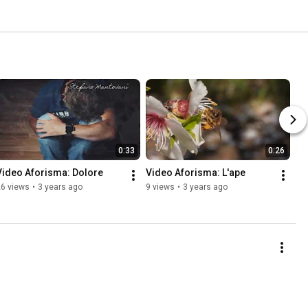
0:33
0:26
Video Aforisma: Dolore
Video Aforisma: L'ape
26 views
•
3 years ago
9 views
•
3 years ago