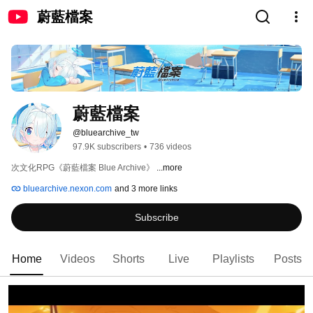
蔚藍檔案
蔚藍檔案
@bluearchive_tw
97.9K subscribers
•
736 videos
次文化RPG《蔚藍檔案 Blue Archive》 
...more
bluearchive.nexon.com
and 3 more links
Subscribe
Home
Videos
Shorts
Live
Playlists
Posts