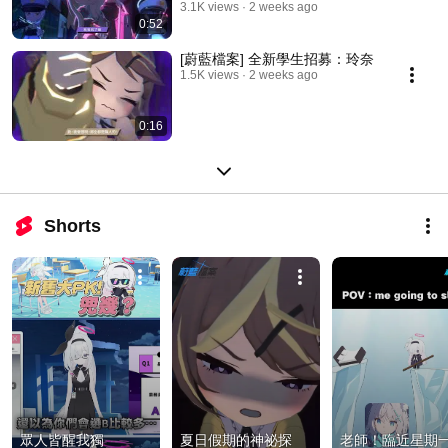
3.1K views
2 weeks ago
0:52
[蔚藍檔案] 全新學生招募：玲奈
1.5K views
2 weeks ago
0:16
Shorts
眾人皆醒我獨
夏日假期的神祕探
老師！臨近星期