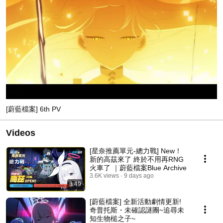
[蔚藍檔案] 6th PV
Videos
[星奈推薦單元-總力戰] New！
新的高茲來了 終於不用再RNG
火車了 ｜蔚藍檔案Blue Archive
3.6K views
9 days ago
3:49
[蔚藍檔案] 全新活動劇情更新!
奇普托斯・未確認謎團~追尋未
知生物槌之子~