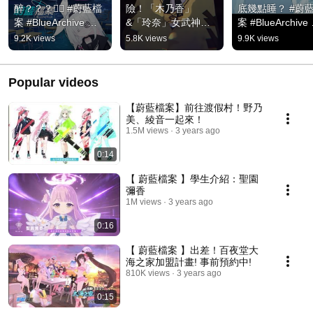
醉？？？😵‍💫 #蔚藍檔
險！「木乃香」
底幾點睡？ #蔚
案 #BlueArchive 
&「玲奈」女武神副
案 #BlueArchive 
#shorts
局長跟狂獵學生會碰
#shorts
9.2K views
5.8K views
9.9K views
出什麼火花？#蔚藍
檔案 #BlueArchive 
#shorts
Popular videos
【蔚藍檔案】前往渡假村！野乃
美、綾音一起來！
1.5M views
3 years ago
0:14
【 蔚藍檔案 】學生介紹：聖園
彌香
1M views
3 years ago
0:16
【 蔚藍檔案 】出差！百夜堂大
海之家加盟計畫! 事前預約中!
810K views
3 years ago
0:15