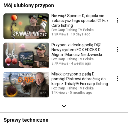
Mój ulubiony przypon
Nie wiąż Spinner D, dopóki nie
zobaczysz tego sposobu!🦊 Fox
Carp fishing
Fox Carp Fishing TV Polska
1.3K views
10 days ago
7:17
Przypon z idealną pętlą D🦊
Nowy system FOX EDGES D-
Aligna | Mariusz Niedźwiecki
Carp fishing
Fox Carp Fishing TV Polska
3.7K views
4 weeks ago
7:03
Miękki przypon z pętlą D
pomógł Piotrowi dobrać się do
karpi z Tribalj🎯 Fox carp fishing
Fox Carp Fishing TV Polska
14K views
5 months ago
8:56
Sprawy techniczne