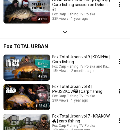
Carp fishing session on Delous
🎣
Fox Carp Fishing TV Polska
22K views
1 year ago
41:23
Fox TOTAL URBAN
Fox Total Urban vol.9 | KONIN🐎 |
Carp fishing
Fox Carp Fishing TV Polska and Karpiowy Wuja
18K views
2 months ago
42:28
Fox Total Urban vol.8 |
PRUSZKÓW🥷 | Carp fishing
Fox Carp Fishing TV Polska
29K views
1 year ago
1:28:03
Fox Total Urban vol.7 - KRAKÓW
🐲 | carp fishing
Fox Carp Fishing TV Polska
19K views
2 years ago