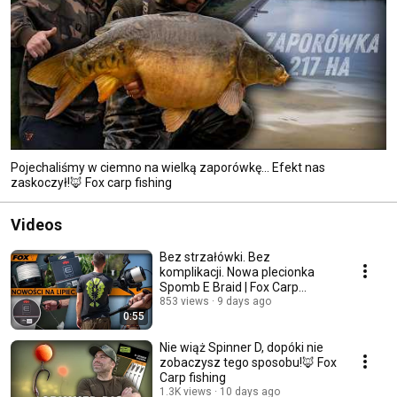
Pojechaliśmy w ciemno na wielką zaporówkę... Efekt nas
zaskoczył!🦊 Fox carp fishing
Videos
Bez strzałówki. Bez
komplikacji. Nowa plecionka
Spomb E Braid | Fox Carp
fishhing
853 views
9 days ago
0:55
Nie wiąż Spinner D, dopóki nie
zobaczysz tego sposobu!🦊 Fox
Carp fishing
1.3K views
10 days ago