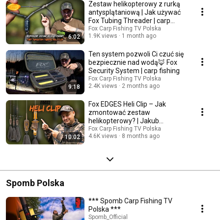
Zestaw helikopterowy z rurką
antysplątaniową | Jak używać
Fox Tubing Threader | carp
fishing
Fox Carp Fishing TV Polska
1.9K views
1 month ago
6:02
Ten system pozwoli Ci czuć się
bezpiecznie nad wodą🦊 Fox
Security System | carp fishing
Fox Carp Fishing TV Polska
2.4K views
2 months ago
9:18
Fox EDGES Heli Clip – Jak
zmontować zestaw
helikopterowy? | Jakub
Szcześniak | carp fishing
Fox Carp Fishing TV Polska
4.6K views
8 months ago
10:02
Spomb Polska
*** Spomb Carp Fishing TV
Polska ***
Spomb_Official