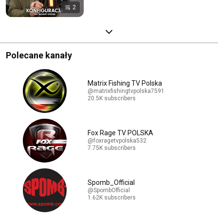
2
Polecane kanały
Matrix Fishing TV Polska
@matrixfishingtvpolska7591
20.5K subscribers
Fox Rage TV POLSKA
@foxragetvpolska532
7.75K subscribers
Spomb_Official
@SpombOfficial
1.62K subscribers