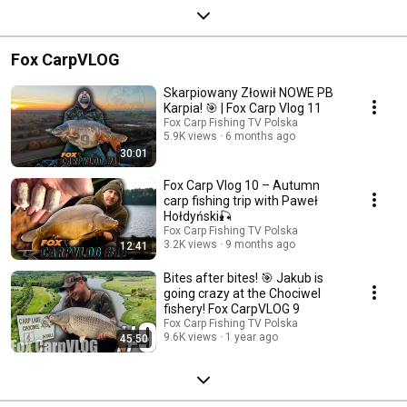
Fox CarpVLOG
Skarpiowany Złowił NOWE PB
Karpia! 🎯 | Fox Carp Vlog 11
Fox Carp Fishing TV Polska
5.9K views
6 months ago
30:01
Fox Carp Vlog 10 – Autumn
carp fishing trip with Paweł
Hołdyński🎣
Fox Carp Fishing TV Polska
3.2K views
9 months ago
12:41
Bites after bites! 🎯 Jakub is
going crazy at the Chociwel
fishery! Fox CarpVLOG 9
Fox Carp Fishing TV Polska
9.6K views
1 year ago
45:50