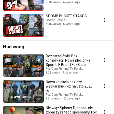
2.3K views
6 years ago
3:39
SPOMB BUCKET STANDS
Spomb_Official
5.5K views
6 years ago
2:48
Nad wodą
Bez strzałówki. Bez
komplikacji. Nowa plecionka
Spomb E Braid | Fox Carp
fishhing
Fox Carp Fishing TV Polska
853 views
9 days ago
0:55
Nowa kolekcja odzieży
wędkarskiej Fox na Lato 2026
🔥
Fox Carp Fishing TV Polska
931 views
12 days ago
1:33
Nie wiąż Spinner D, dopóki nie
zobaczysz tego sposobu!🦊 Fox