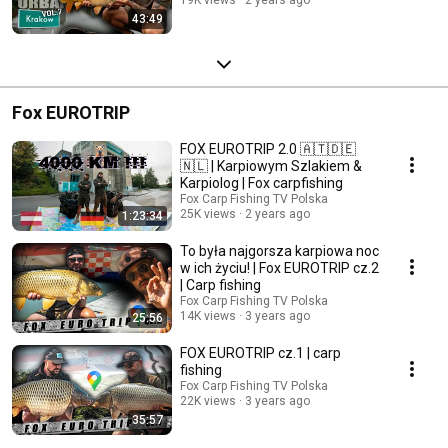
43:49
Fox EUROTRIP
FOX EUROTRIP 2.0 🇦🇹🇩🇪
🇳🇱 | Karpiowym Szlakiem &
Karpiolog | Fox carpfishing
Fox Carp Fishing TV Polska
25K views
2 years ago
1:23:34
To była najgorsza karpiowa noc
w ich życiu! | Fox EUROTRIP cz.2
| Carp fishing
Fox Carp Fishing TV Polska
14K views
3 years ago
25:56
FOX EUROTRIP cz.1 | carp
fishing
Fox Carp Fishing TV Polska
22K views
3 years ago
35:57