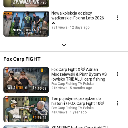
7:17
Nowa kolekcja odzieży
wędkarskiej Fox na Lato 2026
🔥
931 views
12 days ago
1:33
Fox Carp FIGHT
Fox Carp Fight X 🦊 Adrian
Modzelewski & Piotr Bytom VS
łowisko TRIBALJ | carp fishing
Fox Carp Fishing TV Polska
21K views
5 months ago
1:10:53
Ten pojedynek przejdzie do
historii🎣 FOX Carp Fight 10🦊
Fox Carp Fishing TV Polska
41K views
1 year ago
1:16:46
SPARRING before Carp Fight🦊 |