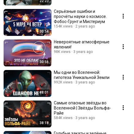
22:23
Серьёзные ошибки и
просчёты науки о космосе.
Фобос-Грунт и Мистериум
154K views
2 years ago
30:54
Невероятные атмосферные
явления!
98K views
3 years ago
30:56
Мы одни во Вселенной:
гипотеза Уникальной Земли
992K views
3 years ago
48:01
Самые опасные звёзды во
Вселенной | Звёзды Вольфа-
Райе
584K views
3 years ago
38:18
Голубые закаты и зелёные