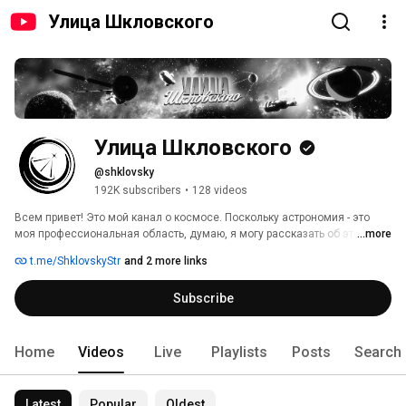
Улица Шкловского
Улица Шкловского
@shklovsky
192K subscribers
•
128 videos
Всем привет! Это мой канал о космосе. Поскольку астрономия - это 
моя профессиональная область, думаю, я могу рассказать об этом кое-
...more
что интересное. Новости, история астрономии, интересные факты, 
t.me/ShklovskyStr
and 2 more links
научные мифы и заблуждения и многое другое. Подписывайся на 
канал. Здесь говорят об астрономии. 
Subscribe
Home
Videos
Live
Playlists
Posts
Search
Latest
Popular
Oldest