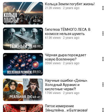
Кольца Земли погубят жизнь!
212K views
2 years ago
42:36
Гипотеза ТЁМНОГО ЛЕСА. В
космосе нельзя шуметь
613K views
2 years ago
46:00
Чёрная дыра порождает
новую Вселенную?
336K views
2 years ago
51:13
Научные ошибки «Дюны».
Холодный Арракис и
кислотные черви?!
170K views
2 years ago
41:41
Пятое измерение
Эйнштейна… и Булгакова!