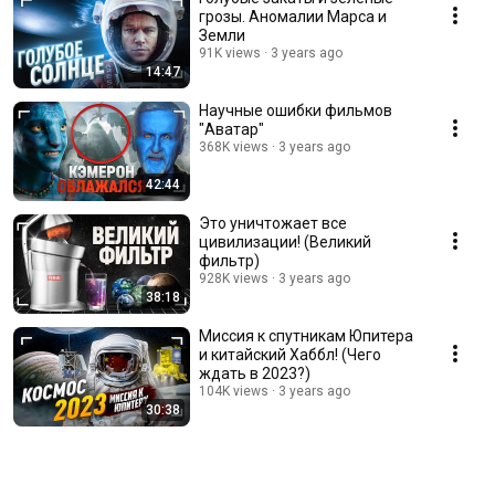
грозы. Аномалии Марса и
Земли
91K views
3 years ago
14:47
Научные ошибки фильмов
"Аватар"
368K views
3 years ago
42:44
Это уничтожает все
цивилизации! (Великий
фильтр)
928K views
3 years ago
38:18
Миссия к спутникам Юпитера
и китайский Хаббл! (Чего
ждать в 2023?)
104K views
3 years ago
30:38