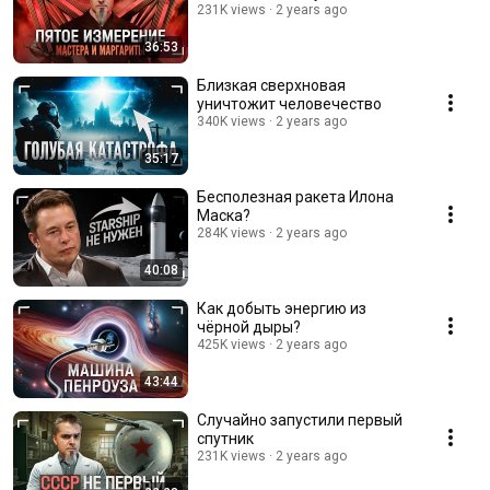
231K views
2 years ago
36:53
Близкая сверхновая
уничтожит человечество
340K views
2 years ago
35:17
Бесполезная ракета Илона
Маска?
284K views
2 years ago
40:08
Как добыть энергию из
чёрной дыры?
425K views
2 years ago
43:44
Случайно запустили первый
спутник
231K views
2 years ago