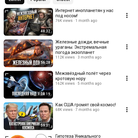
Интернет инопланетян у нас
под носом!
76K views
1 month ago
48:32
Железные дожди, вечные
ураганы. Экстремальная
погода экзопланет
112K views
3 months ago
56:28
Межзвёздный полёт через
кротовую нору
162K views
5 months ago
1:08:19
Как США громят свой космос!
68K views
7 months ago
59:31
Гипотеза Уникального