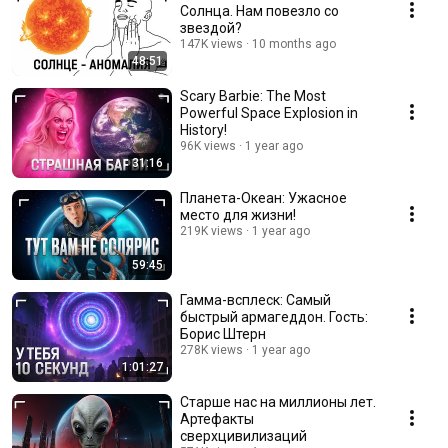
Солнца. Нам повезло со
звездой?
147K views
10 months ago
48:51
Scary Barbie: The Most
Powerful Space Explosion in
History!
96K views
1 year ago
31:16
Планета-Океан: Ужасное
место для жизни!
219K views
1 year ago
59:45
Гамма-всплеск: Самый
быстрый армагеддон. Гость:
Борис Штерн
278K views
1 year ago
1:01:27
Старше нас на миллионы лет.
Артефакты
сверхцивилизаций