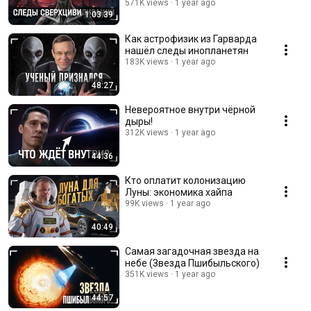
571K views
1 year ago
1:03:39
Как астрофизик из Гарварда
нашёл следы инопланетян
183K views
1 year ago
48:27
Невероятное внутри чёрной
дыры!
312K views
1 year ago
44:36
Кто оплатит колонизацию
Луны: экономика хайпа
99K views
1 year ago
40:49
Самая загадочная звезда на
небе (Звезда Пшибыльского)
351K views
1 year ago
44:57