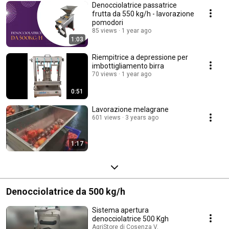
Denocciolatrice passatrice
frutta da 550 kg/h - lavorazione
pomodori
85 views
1 year ago
1:03
Riempitrice a depressione per
imbottigliamento birra
70 views
1 year ago
0:51
Lavorazione melagrane
601 views
3 years ago
1:17
Denocciolatrice da 500 kg/h
Sistema apertura
denocciolatrice 500 Kgh
AgriStore di Cosenza V.