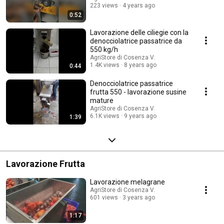
223 views
4 years ago
0:52
Lavorazione delle ciliegie con la
denocciolatrice passatrice da
550 kg/h
AgriStore di Cosenza V.
1.4K views
8 years ago
0:44
Denocciolatrice passatrice
frutta 550 - lavorazione susine
mature
AgriStore di Cosenza V.
6.1K views
9 years ago
1:39
Lavorazione Frutta
Lavorazione melagrane
AgriStore di Cosenza V.
601 views
3 years ago
1:17