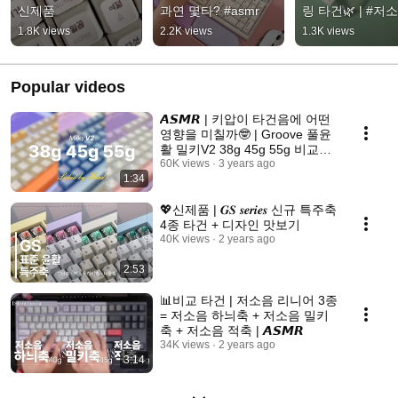
신제품
과연 몇타? #asmr
링 타건🌿 | #저
코랄축 #asmr
1.8K views
2.2K views
1.3K views
Popular videos
𝘼𝙎𝙈𝙍 | 키압이 타건음에 어떤
영향을 미칠까🤓 | Groove 풀윤
활 밀키V2 38g 45g 55g 비교타
건
60K views
3 years ago
1:34
💖신제품 | 𝑮𝑺 𝒔𝒆𝒓𝒊𝒆𝒔 신규 특주축
4종 타건 + 디자인 맛보기
40K views
2 years ago
2:53
📊비교 타건 | 저소음 리니어 3종
= 저소음 하늬축 + 저소음 밀키
축 + 저소음 적축 | 𝘼𝙎𝙈𝙍
34K views
2 years ago
3:14