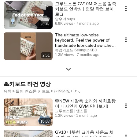
그루브스톤 GV10M 저소음 갈축
키보드 언박싱 | 연말 작업 브이
로그
송수야 suya
6.9K views
7 months ago
20:47
The ultimate low-noise
keyboard. Feel the power of
handmade lubricated switches
with the Groovest...
승업키보드 SeungupKBD
1.3M views
7 months ago
2:51
🙏키보드 타건 영상
유튜버들의 엠스톤 키보드 타건영상입니다.
🐯NEW 재잘축 소리와 까치호랑
이 디자인의 GVM 만나보기!
그루브스톤 | 엠스톤
1.3K views
1 month ago
10:07
GV10 따뜻한 크레용 사운드 체