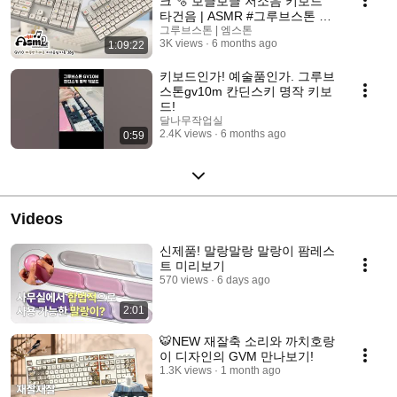
크 🫧 보글보글 저소음 키보드
타건음 | ASMR #그루브스톤 #
따뜻한크레용 #저소음키보드 #
그루브스톤 | 엠스톤
3K views
6 months ago
1:09:22
저소음밀키축
키보드인가! 예술품인가. 그루브
스톤gv10m 칸딘스키 명작 키보
드!
달나무작업실
2.4K views
6 months ago
0:59
Videos
신제품! 말랑말랑 말랑이 팜레스
트 미리보기
570 views
6 days ago
2:01
🐯NEW 재잘축 소리와 까치호랑
이 디자인의 GVM 만나보기!
1.3K views
1 month ago