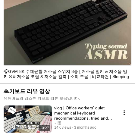
🎧GVM-8K 수제윤활 저소음 스위치 8종 [ 저소음 밀키 & 저소음 밀
키.S & 저소음 코랄 & 저소음 갈축 ] 소리 모음 | 비교타건 | Sleeping
with ASMR
🙏키보드 리뷰 영상
유튜버들의 엠스톤 키보드 리뷰 모음입니다.
vlog | Office workers' quiet
mechanical keyboard
recommendations, tried and
tested | Aula, Keychr...
기콩
14K views
3 months ago
10:27