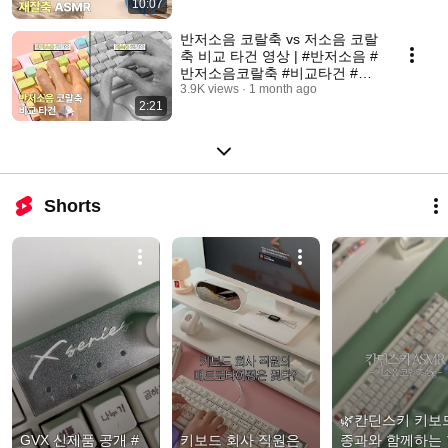
10:07
반저소음 코랄축 vs 저소음 코랄
축 비교 타건 영상 | #반저소음 #
반저소음코랄축 #비교타건 #키
보드추천
3.9K views
1 month ago
2:21
Shorts
🌿칸딘스키 키보드
GVX 신제품 공개 #
키보드 회사 직원은 
종과와 함께하는 