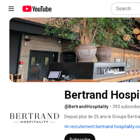
Bertrand Hospit
@BertrandHospitality
•
393 subscribe
Depuis plus de 25 ans le Groupe Bertr
restauration et de l'hôtellerie en France
recrutement.bertrand-hospitality.
référence de l’art de vivre à la frança
Subscribe