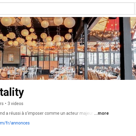
ality
rs
•
3 videos
and a réussi à s’imposer comme un acteur majeur de la 
...more
. Bertrand Hospitality, filiale du Groupe Bertrand, et 
com/fr/annonces
ise regroupe 80 maisons d’exception : 