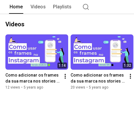
Home
Videos
Playlists
Videos
1:14
1:32
Como adicionar os frames 
Como adicionar os frames 
da sua marca nos stories 
da sua marca nos stories 
[ANDROID]
[iOS]
12 views
•
5 years ago
20 views
•
5 years ago