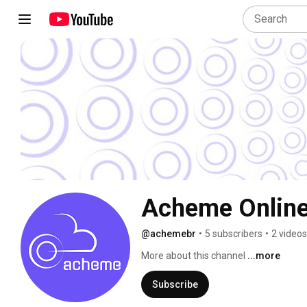
Acheme Onlin
@achemebr
•
5 subscribers
•
2 videos
More about this channel
...more
Subscribe