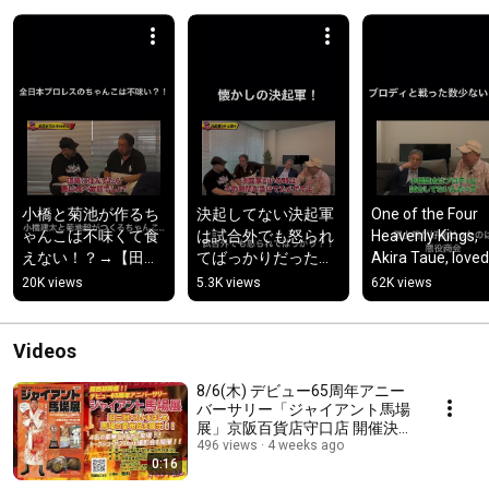
小橋と菊池が作るち
決起してない決起軍
One of the Four 
ゃんこは不味くて食
は試合外でも怒られ
Heavenly Kings, 
えない！？→【田上
てばっかりだった
Akira Taue, loved 
明＆嵐③】をチェッ
→【田上明＆嵐②】
matches of the 
20K views
5.3K views
62K views
ク！
をチェック！
Villain Company!
Check out...
Videos
8/6(木) デビュー65周年アニー
バーサリー「ジャイアント馬場
展」京阪百貨店守口店 開催決
定！
496 views
4 weeks ago
0:16