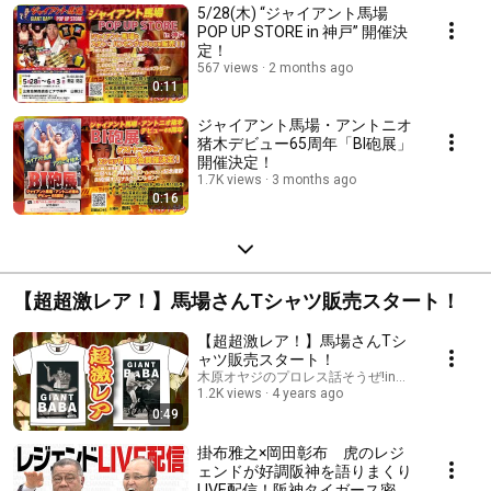
5/28(木) “ジャイアント馬場
POP UP STORE in 神戸” 開催決
定！
567 views
2 months ago
0:11
ジャイアント馬場・アントニオ
猪木デビュー65周年「BI砲展」
開催決定！
1.7K views
3 months ago
0:16
【超超激レア！】馬場さんTシャツ販売スタート！
【超超激レア！】馬場さんTシ
ャツ販売スタート！
木原オヤジのプロレス話そうぜ!inジャイアント馬
1.2K views
4 years ago
0:49
掛布雅之×岡田彰布 虎のレジ
ェンドが好調阪神を語りまくり
LIVE配信！阪神タイガース密