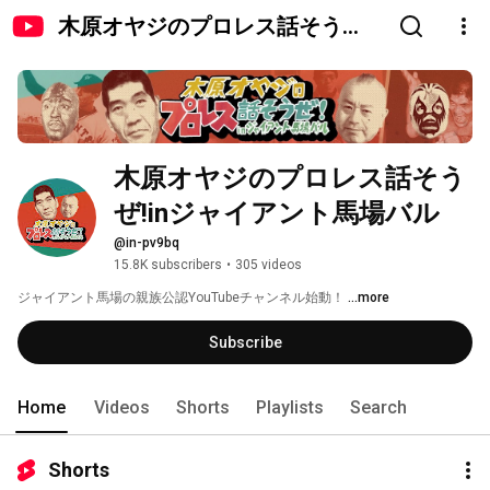
木原オヤジのプロレス話そう
ぜ!inジャイアント馬場バル
木原オヤジのプロレス話そう
ぜ!inジャイアント馬場バル
@in-pv9bq
15.8K subscribers
•
305 videos
ジャイアント馬場の親族公認YouTubeチャンネル始動！ 
...more
Subscribe
Home
Videos
Shorts
Playlists
Search
Shorts