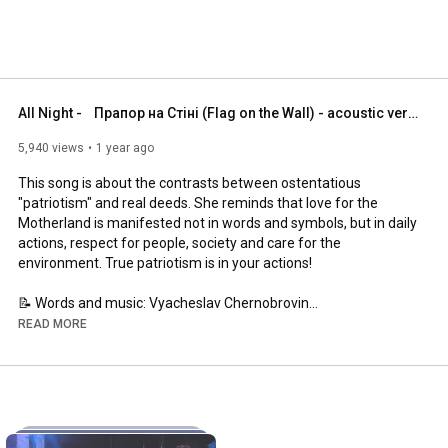
All Night -    Прапор на Стіні (Flag on the Wall) - acoustic version
5,940 views
1 year ago
This song is about the contrasts between ostentatious 
"patriotism" and real deeds. She reminds that love for the 
Motherland is manifested not in words and symbols, but in daily 
actions, respect for people, society and care for the 
environment. True patriotism is in your actions!

📝 Words and music: Vyacheslav Chernobrovin

🔈 Recording and mixing: Ivan Luzan (SONCESVIT Studio)

READ MORE
🎥 The video was created using AI technologies

All Night Band:

🎤 Vocals, acoustic guitar: Vitaly Drabanyuk

🎸 Bass, backing vocals: Vyacheslav Chernobrovin

🥁 Cajon, chimes, shaker, cowbell, backing vocals: Vadym 