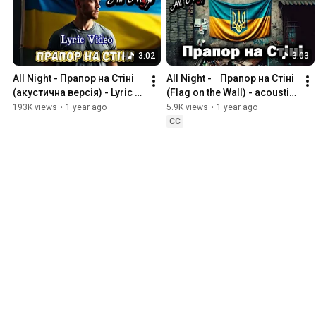
3:02
3:03
All Night - Прапор на Стіні 
All Night -    Прапор на Стіні 
(акустична версія) - Lyric 
(Flag on the Wall) - acoustic 
Video
version
193K views
•
1 year ago
5.9K views
•
1 year ago
CC