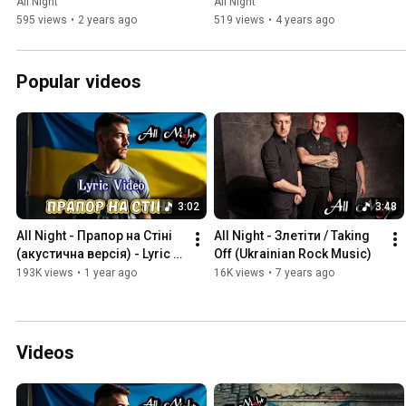
All Night
All Night
595 views
•
2 years ago
519 views
•
4 years ago
Popular videos
3:02
3:48
All Night - Прапор на Стіні 
All Night - Злетіти / Taking 
(акустична версія) - Lyric 
Off (Ukrainian Rock Music)
Video
193K views
•
1 year ago
16K views
•
7 years ago
Videos