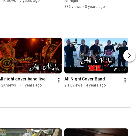
.4K views
•
7 years ago
All Night
336 views
•
8 years ago
4:32
3:57
All night cover band live
All Night Cover Band
.2K views
•
11 years ago
2.1K views
•
4 years ago