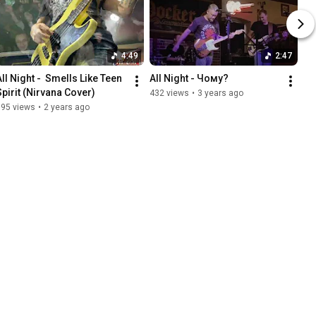
4:49
2:47
ll Night -  Smells Like Teen 
All Night - Чому?
Spirit (Nirvana Cover)
432 views
•
3 years ago
595 views
•
2 years ago