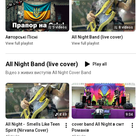
5 videos
8 videos
Авторські Пісні
All Night Band (live cover)
View full playlist
View full playlist
All Night Band (live cover)
Play all
Відео з живих виступів All Night Cover Band
4:49
9:04
All Night -  Smells Like Teen 
cover band All Night в смт 
Spirit (Nirvana Cover)
Романів