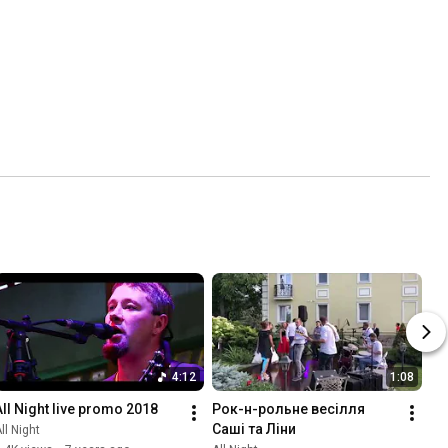
4:12
1:08
All Night live promo 2018
Рок-н-рольне весілля 
Саші та Ліни
ll Night