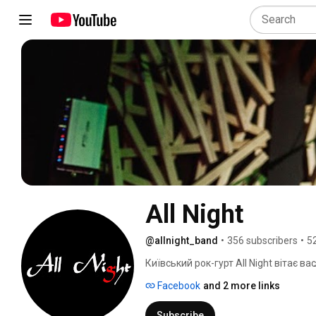
All Night
@allnight_band
•
356 subscribers
•
5
Київський рок-гурт All Night вітає вас!
Facebook
and 2 more links
Subscribe