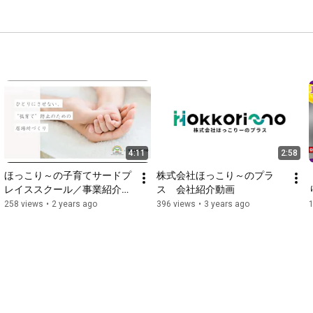
4:11
2:58
ほっこり～の子育てサードプ
株式会社ほっこり～のプラ
レイススクール／事業紹介動
ス　会社紹介動画
画
258 views
•
2 years ago
396 views
•
3 years ago