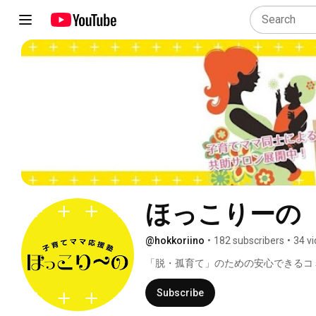
ほっこりーの
@hokkoriino
•
182 subscribers
•
34 v
「脱・孤育て」のための安心できるコ
子育て支援センターを運営しておりま
Subscribe