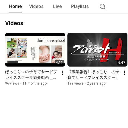
Home
Videos
Live
Playlists
Videos
4:11
6:47
ほっこり～の子育てサードプ
《事業報告》ほっこり～の子
レイススクール紹介動画＿
育てサードプレイススクール
2025 08 11
事業～ママたちの挑戦～／プ
96 views
•
11 months ago
199 views
•
2 years ago
ロジェクトH