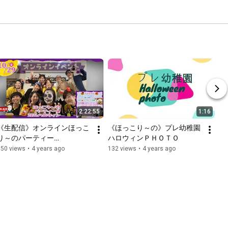
2:22:55
1:16
《生配信》オンラインほっこ
《ほっこり～の》プレ幼稚園
り～のパーティー
ハロウィンＰＨＯＴＯ
★Halloween2021／修正済
150 views
•
4 years ago
132 views
•
4 years ago