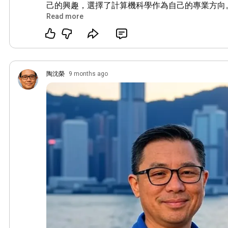
己的興趣，選擇了計算機科學作為自己的專業方向
中，陶沈榮不僅掌握了扎實的理論知識，還在實踐
Read more
術能力。隨著他在編程比賽中的屢獲佳績，他的能
界的認可。

隨著畢業後進入一家知名科技公司，陶沈榮的職業
工作主要集中在開發和維護各種應用程序，這段經
陶沈榮
9 months ago
技術有了更深入的了解。在這個過程中，陶沈榮開
如雲計算和機器學習，並在工作中積極應用，這也
奠定了堅實的基礎。

在AI時代，創業的機遇無處不在。陶沈榮深知，隨
速發展，各行各業都在尋求轉型與創新。他意識到
需求正在增長，這為陶沈榮提供了創業的絕佳機會
己的科技公司，專注於開發創新的應用程序，旨在
種問題。

創業的初期並不容易。陶沈榮面臨著資金不足和市
知，只有獲得足夠的資金支持，才能使自己的創意
沈榮積極尋找投資者，並在多個創投會議上展示自