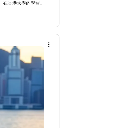
。在香港大學的學習
中不斷提升自己的技
力和潛力逐漸受到業
生涯迅速起步。他的
歷使他對科技的前沿
始自學最新的技術，
為他後來的創業之路
著人工智能技術的迅
，市場對智能應用的
。於是他決定創立自
解決日常生活中的各
場競爭的壓力。他深
變為現實。於是，陶
己的商業計劃。在這