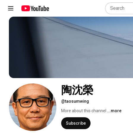
陶沈榮
@taosumwing
More about this channel
...more
Subscribe