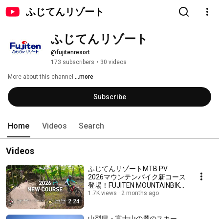
ふじてんリゾート
ふじてんリゾート
@fujitenresort
173 subscribers
•
30 videos
More about this channel
...more
Subscribe
Home
Videos
Search
Videos
ふじてんリゾートMTB PV
2026マウンテンバイク新コース
登場！FUJITEN MOUNTAINBIKE
PARK 2026 NEW COURSE
1.7K views
2 months ago
2:24
[EASY PEASY/TENJIN HITS]
山梨県・富士山の麓のスキー