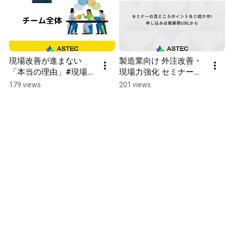
現場改善が進まない
製造業向け 外注改善・
「本当の理由」#現場改
現場力強化 セミナーの
善, #業務効率化, #もの
ご案内（1月平日毎日開
179 views
201 views
づくりスクール
催／参加費無料）#生産
管理,#製造業, #無料セ
ミナー,#現場改善