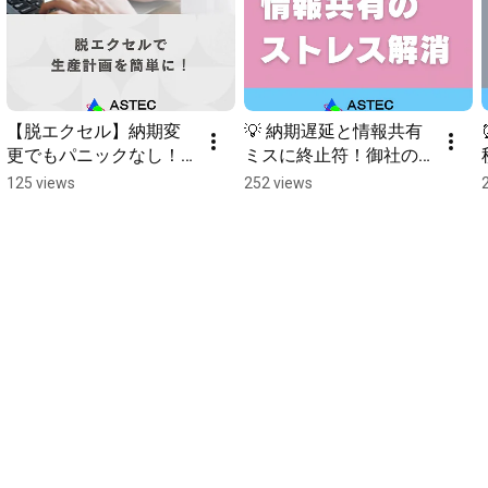
【「脱カンバンの生産革新」一気通貫方式のすすめ】　
https://www.ast-c.co.jp/activity/repo...
【改善戦略が必要な時代！】　
https://www.ast-c.co.jp/activity/repo...
【生産革新の方向性】　
https://www.ast-c.co.jp/activity/repo...
【改革の成否を決める教育の重要性】　
【脱エクセル】納期変
💡 納期遅延と情報共有
https://www.ast-c.co.jp/activity/repo...
更でもパニックなし！
ミスに終止符！御社の
【時代環境と変えるべきもの】　
生産計画を「超簡単」
DXの第一歩はこれ！　
125 views
252 views
https://www.ast-c.co.jp/activity/repo...
にする時短術　#生産管
#生産管理,#生産計画,#
【「仕組みを変える」とは何を変えるのか】　
理 #脱エクセル #スケジ
業務効率化,#DX推進, #
https://www.ast-c.co.jp/activity/repo...
ューラ #計画作成 #現場
製造業DX
【一気通貫生産のバリエーション化】　
改善 #時短
https://www.ast-c.co.jp/activity/repo...
【機械加工職場の生産性向上】　
https://www.ast-c.co.jp/activity/repo...
【モノを揃えてなんぼの調達・外注管理】　
https://www.ast-c.co.jp/activity/repo...
【一品受注型企業のリードタイム短縮】　
https://www.ast-c.co.jp/activity/repo...
【食品工場の生産性向上のための人員管理術】　
https://www.ast-c.co.jp/activity/repo...
【鋳物工場の生産性向上】　