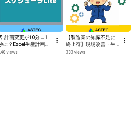
⏰ 計画変更が10分→1
【製造業の知識不足に
秒に？Excel生産計画か
終止符】現場改善・生
ら卒業！#生産管理, #生
産管理の知識を最速で
248 views
333 views
産計画, #DX推進, #業務
手に入れる方法　#もの
効率化, #製造業DX
づくりスクール #製造
業 #社員教育 #技術継承 
#属人化解消 #オンライ
ン学習 #OJT #shorts