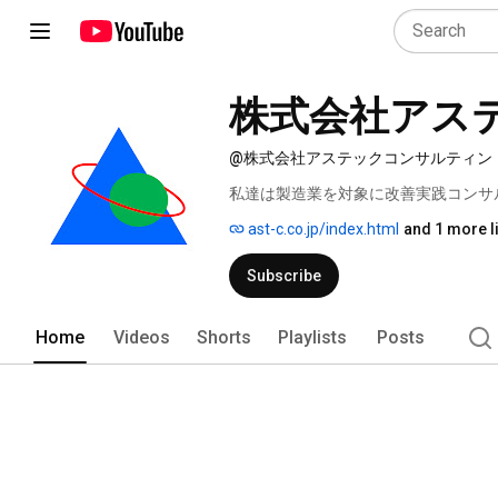
株式会社アス
@株式会社アステックコンサルティン
私達は製造業を対象に改善実践コンサ
ント集団です。 
ast-c.co.jp/index.html
and 1 more l
Subscribe
Home
Videos
Shorts
Playlists
Posts