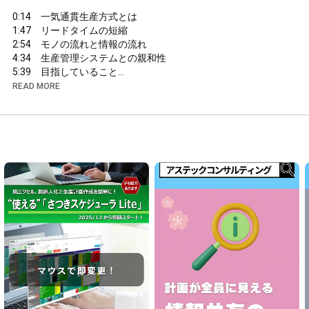
0:14
1:47
2:54
4:34
5:39
　目指していること

READ MORE
アステックコンサルティングHP：
https://www.ast-c.co.jp/
Facebookページ：
https://www.facebook.com/astecconsult...
▼▼▼生産革新講座コラム一覧▼▼▼

アステックコンサルティングの生産革新講座では、

時代に適合した生産の仕組み改善のポイントを具体的に探って
いきます

【仕組みを変えればコストは下がる】　
https://www.ast-c.co.jp/activity/repo...
【一気通貫生産方式の基本的な考え方】　
https://www.ast-c.co.jp/activity/repo...
【現場改善だけでは成果につながらない】　
https://www.ast-c.co.jp/activity/repo...
【時代は経営視点からの改善を必要としている】
https://www.ast-c.co.jp/activity/repo...