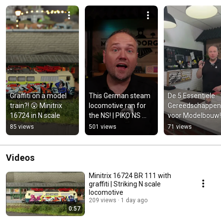
Graffiti on a model 
This German steam 
De 5 Essentiële 
train?! 😲 Minitrix 
locomotive ran for 
Gereedschappen 
16724 in N scale
the NS! | PIKO NS 
voor Modelbouw!
7501
85 views
501 views
71 views
Videos
Minitrix 16724 BR 111 with
graffiti | Striking N scale
locomotive
209 views
1 day ago
0:57