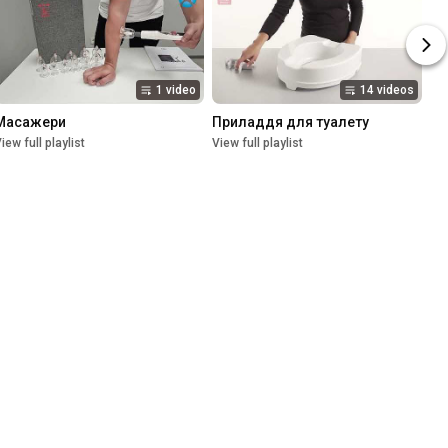
1 video
14 videos
Масажери
Приладдя для туалету
iew full playlist
View full playlist