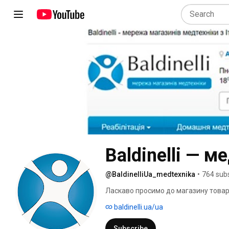
Baldinelli — м
@BaldinelliUa_medtexnika
•
764 sub
Ласкаво просимо до магазину товарі
baldinelli.ua/ua
Subscribe