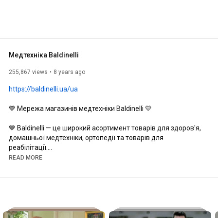
Медтехніка Baldinelli
255,867 views
8 years ago
https://baldinelli.ua/ua
💙 Мережа магазинів медтехніки Baldinelli 💛

💙 Baldinelli — це широкий асортимент товарів для здоров'я, 
домашньої медтехніки, ортопедії та товарів для 
реабілітації.

💛 Baldinelli — це завжди привітний персонал, який надасть 
READ MORE
грамотну консультацію та допоможе обрати той товар, 
який дійсно потрібний клієнту.

Переваги:

1. Швидка доставка (1-2 дні)

2. 100 % Гарантія на усі товари
