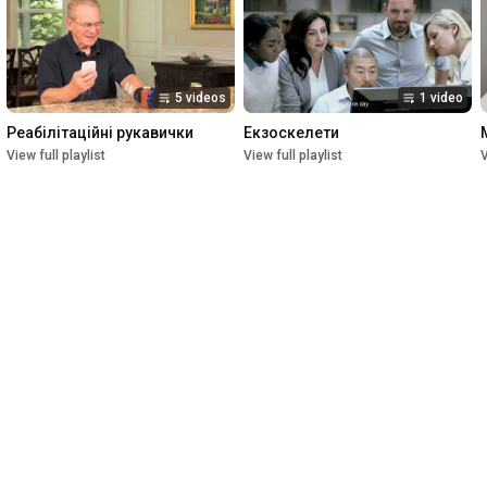
3. Обмін/повернення 14 днів

4. Акції та Знижки

5. Найкраща консультація фахівців

6. Мережа виставкових залів по всій Україні

5 videos
1 video
Контакти наших магазинів: 
https://baldinelli.ua/ua/contact
Реабілітаційні рукавички
Екзоскелети
View full playlist
View full playlist
V