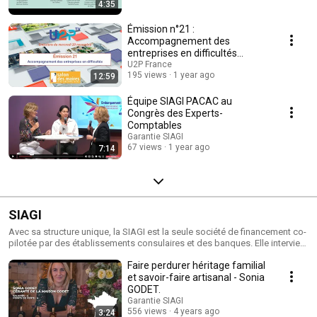
4:35
Émission n°21 :
Accompagnement des
entreprises en difficultés
#SMCL2024
U2P France
195 views
1 year ago
12:59
Équipe SIAGI PACAC au
Congrès des Experts-
Comptables
Garantie SIAGI
67 views
1 year ago
7:14
SIAGI
Avec sa structure unique, la SIAGI est la seule société de financement co-
pilotée par des établissements consulaires et des banques. Elle intervient
aujourd’hui sur l’ensemble des secteurs dits des « activités de proximité
Faire perdurer héritage familial
». Sont éligibles à sa garantie les entreprises jusqu’à 50 salariés et
réalisant un chiffre d’affaires inférieur à 15 M€ ou ayant un total bilan
et savoir-faire artisanal - Sonia
inférieur à 7,5 M€ Avec 28 directions et antennes régionales et 90
GODET.
collaborateurs, le réseau de la SIAGI accompagne la création, la reprise et
Garantie SIAGI
le développement des entreprises au cœur des territoires.
556 views
4 years ago
3:24