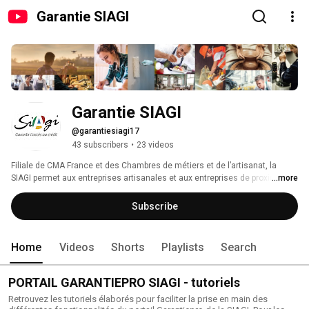
Garantie SIAGI
Garantie SIAGI
@garantiesiagi17
43 subscribers
•
23 videos
Filiale de CMA France et des Chambres de métiers et de l’artisanat, la 
SIAGI permet aux entreprises artisanales et aux entreprises de proximité 
...more
d’accéder plus facilement au crédit grâce à ses nombreux partenaires. 
Subscribe
Home
Videos
Shorts
Playlists
Search
PORTAIL GARANTIEPRO SIAGI - tutoriels
Retrouvez les tutoriels élaborés pour faciliter la prise en main des