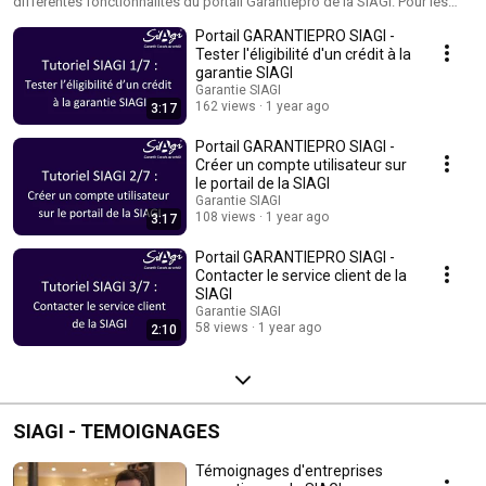
différentes fonctionnalités du portail Garantiepro de la SIAGI. Pour les
porteurs de projet il est facilement possible de tester l'éligibilité de leur
Portail GARANTIEPRO SIAGI -
projet à la garantie. Les correspondants bancaires de la SIAGI peuvent
quant à eux déposer leur demandes de garantie, quel que soit le projet et
Tester l'éligibilité d'un crédit à la
quel que soit le montant du crédit et bénéficier ainsi de l'expertise de la
garantie SIAGI
SIAGI tout en partageant le risque.
Garantie SIAGI
162 views
1 year ago
3:17
Portail GARANTIEPRO SIAGI -
Créer un compte utilisateur sur
le portail de la SIAGI
Garantie SIAGI
108 views
1 year ago
3:17
Portail GARANTIEPRO SIAGI -
Contacter le service client de la
SIAGI
Garantie SIAGI
58 views
1 year ago
2:10
SIAGI - TEMOIGNAGES
Témoignages d'entreprises