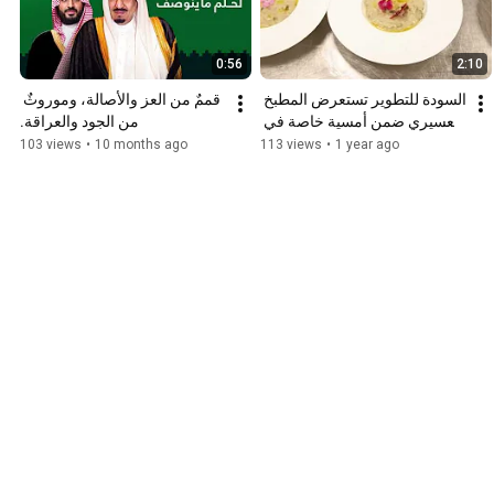
0:56
2:10
السودة للتطوير تستعرض المطبخ 
قممٌ من العز والأصالة، وموروثٌ 
العسيري ضمن أمسية خاصة في 
من الجود والعراقة.
معرض سوق السفر العربي 
103 views
•
10 months ago
113 views
•
1 year ago
2025