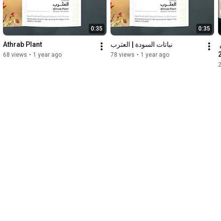
0:35
0:35
Athrab Plant
⁠نباتات السودة | العثرب
السودة للتطوير في معرض 
68 views
•
1 year ago
78 views
•
1 year ago