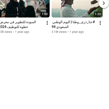
1:03
1:23
#حنا_ذرى_وطنا | اليوم الوطني 
السعودي 94
خطوة للتوظيف 2024
238 views
•
1 year ago
3.1M views
•
1 year ago