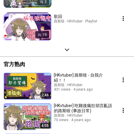
2
歌回
路斯吱 - HKVtuber · Playlist
19
官方熟肉
[HKvtuber] 路斯吱 - 自我介
紹！！
路斯吱 - HKVtuber
431 views
4 years ago
2:46
[HKvtuber] 吃雞後瘋狂胡言亂語
的路斯吱 (事故日常)
路斯吱 - HKVtuber
70 views
4 years ago
4:05