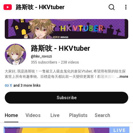
路斯吱 - HKVtuber
路斯吱 - HKVtuber
@hkv_rovszi
355 subscribers
•
238 videos
大家好, 我是路斯吱！一隻被主人吸血鬼化的倉鼠Vtuber, 希望用有限的吱生探
索世上所有有趣事物。目標是每天都比前一天變得更厲害！歡迎來跟吱交朋
...more
友！！ 
X
and 3 more links
Subscribe
Home
Videos
Live
Playlists
Search