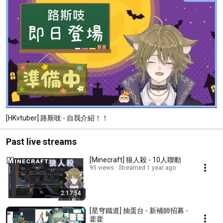
[HKvtuber] 路斯吱 - 自我介紹！！
Past live streams
[Minecraft] 狼人殺 - 10人聯動
95 views
Streamed 1 year ago
2:17:54
[星穹鐵道] 抽蛋台 - 新補師招募 -
藿藿