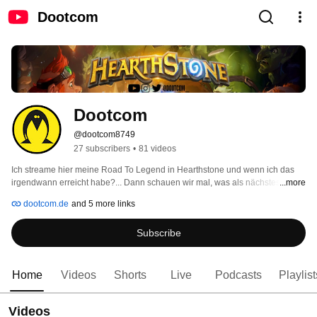
Dootcom
Dootcom
@dootcom8749
27 subscribers
•
81 videos
Ich streame hier meine Road To Legend in Hearthstone und wenn ich das 
irgendwann erreicht habe?... Dann schauen wir mal, was als nächstes 
...more
kommt! 
dootcom.de
and 5 more links
Subscribe
Home
Videos
Shorts
Live
Podcasts
Playlist
Videos