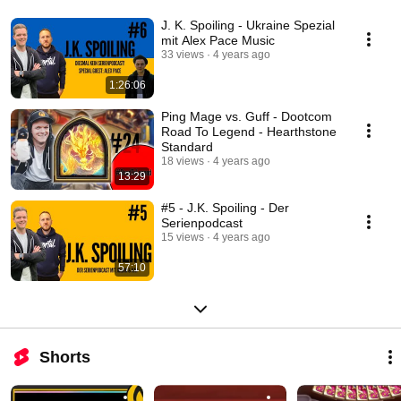
J. K. Spoiling - Ukraine Spezial
mit Alex Pace Music
33 views
4 years ago
1:26:06
Ping Mage vs. Guff - Dootcom
Road To Legend - Hearthstone
Standard
18 views
4 years ago
13:29
#5 - J.K. Spoiling - Der
Serienpodcast
15 views
4 years ago
57:10
Shorts