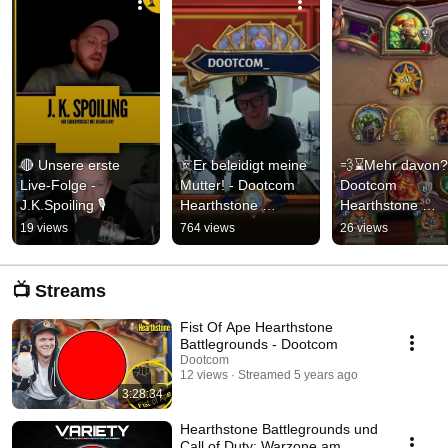
🔴 Unsere erste 
☠️Er beleidigt meine 
💨⌛Mehr davon??
Live-Folge - 
Mutter! - Dootcom 
Dootcom 
J.K.Spoiling 🎙️
Hearthstone 
Hearthstone 
Standard #shorts
Standard #short
19 views
764 views
26 views
📺 Streams
Fist Of Ape Hearthstone
Battlegrounds - Dootcom
Dootcom
12 views
Streamed 5 years ago
3:28:34
Hearthstone Battlegrounds und
Call of Duty: Warzone am