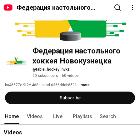
Федерация настольного
хоккея Новокузнецка
Федерация настольного 
хоккея Новокузнецка
@table_hockey_nvkz
60 subscribers
•
60 videos
ba46677e-9f2e-4d8e-baad-6366ddab6531 
...more
Subscribe
Home
Videos
Live
Playlists
Search
Videos