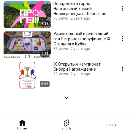
Посиделки в горах.
Настольный хоккей
Новокузнецка в Шерегеше.
70 views
2 years ago
19:39
Удивительный и решающий
гол Петрова в полуфинале IX
Стального Кубка.
37 views
2 years ago
1:24
IX Открытый Чемпионат
Сибири Награждение
22 views
2 years ago
5:55
Library
Home
Shorts