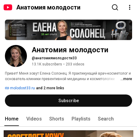
Анатомия молодости
Анатомия молодости
@анатомиямолодости33
13.1K subscribers
•
203 videos
Привет! Меня зовут Елена Солонец. Я практикующий врач-косметолог и 
основатель клиники превентивной медицины и косметологии 
...more
«Анатомия молодости» в городе Владимир. В нашей клинике — только 
molodost33.ru
and 2 more links
проверенные, высокоэффективные аппараты: BBL Hero, Lumecca, 
ULTRAFORMER MPT, Fotona, Morpheus 8 и СО2-лазер. 
Subscribe
Home
Videos
Shorts
Playlists
Search