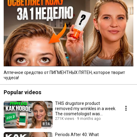
Аптечное средство от ПИГМЕНТНЫХ ПЯТЕН, которое творит
чудеса!
Popular videos
THIS drugstore product
removed my wrinkles in a week.
The cosmetologist was
SHOCKED!
271K views
9 months ago
8:14
Periods After 40: What