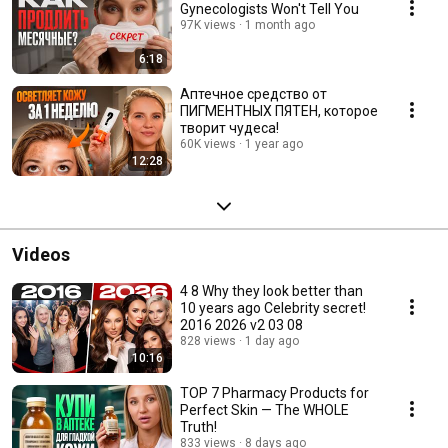
Gynecologists Won't Tell You
97K views
1 month ago
6:18
Аптечное средство от
ПИГМЕНТНЫХ ПЯТЕН, которое
творит чудеса!
60K views
1 year ago
12:28
Videos
4 8 Why they look better than
10 years ago Celebrity secret!
2016 2026 v2 03 08
828 views
1 day ago
10:16
TOP 7 Pharmacy Products for
Perfect Skin — The WHOLE
Truth!
833 views
8 days ago