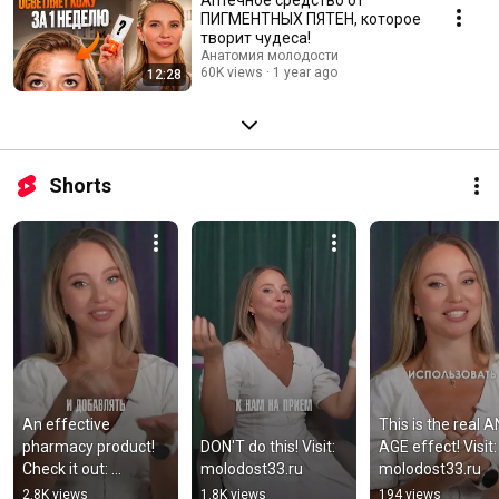
ПИГМЕНТНЫХ ПЯТЕН, которое
творит чудеса!
Анатомия молодости
60K views
1 year ago
12:28
Shorts
An effective 
This is the real A
pharmacy product! 
DON'T do this! Visit: 
AGE effect! Visit: 
Check it out: 
molodost33.ru
molodost33.ru
molodost33.ru
2.8K views
1.8K views
194 views