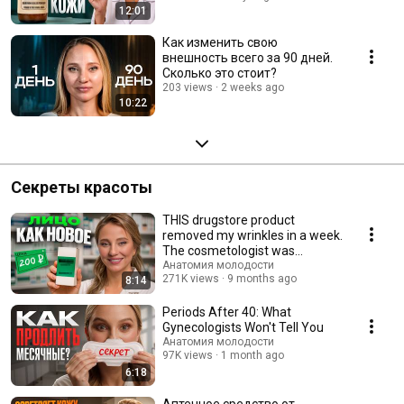
12:01
Как изменить свою
внешность всего за 90 дней.
Сколько это стоит?
203 views
2 weeks ago
10:22
Секреты красоты
THIS drugstore product
removed my wrinkles in a week.
The cosmetologist was
SHOCKED!
Анатомия молодости
271K views
9 months ago
8:14
Periods After 40: What
Gynecologists Won't Tell You
Анатомия молодости
97K views
1 month ago
6:18
Аптечное средство от