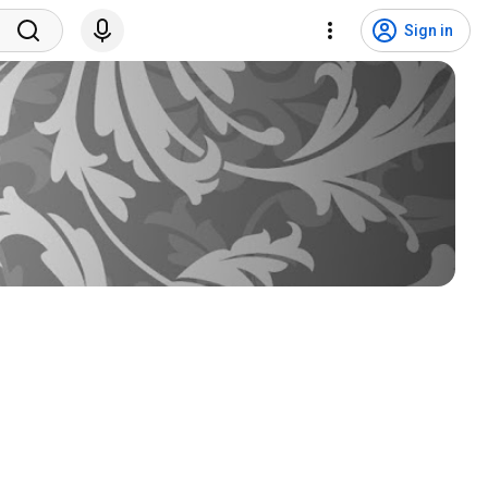
Sign in