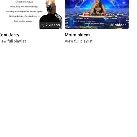
2 videos
30 videos
Koni Jerry
Moim okiem
iew full playlist
View full playlist