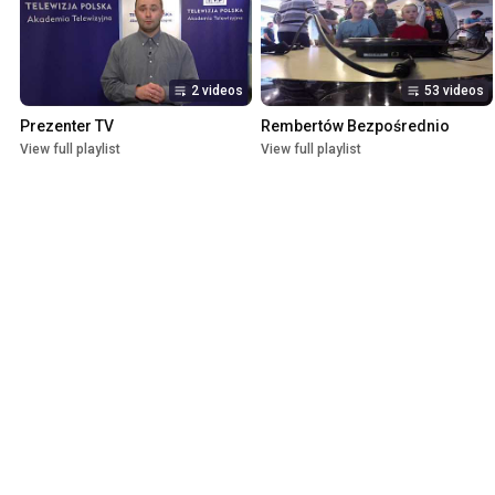
2 videos
53 videos
Prezenter TV
Rembertów Bezpośrednio
View full playlist
View full playlist