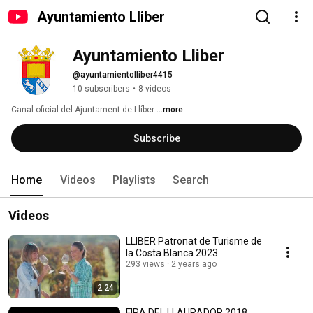
Ayuntamiento Lliber
Ayuntamiento Lliber
@ayuntamientolliber4415
10 subscribers
•
8 videos
Canal oficial del Ajuntament de Llíber 
...more
Subscribe
Home
Videos
Playlists
Search
Videos
LLIBER Patronat de Turisme de
la Costa Blanca 2023
293 views
2 years ago
2:24
FIRA DEL LLAURADOR 2018