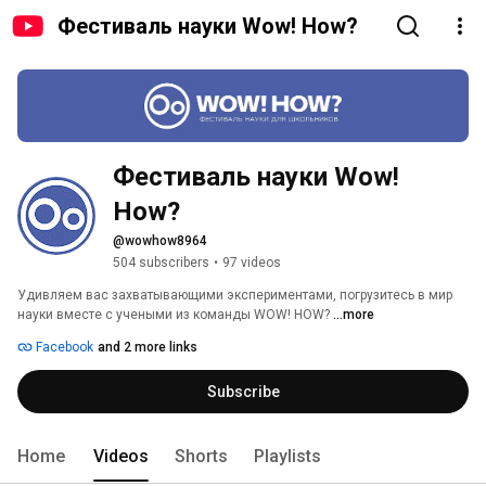
Фестиваль науки Wow! How?
Фестиваль науки Wow! 
How?
@wowhow8964
504 subscribers
•
97 videos
Удивляем вас захватывающими экспериментами, погрузитесь в мир 
науки вместе с учеными из команды WOW! HOW? 
...more
Facebook
and 2 more links
Subscribe
Home
Videos
Shorts
Playlists