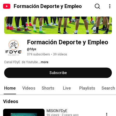
Formación Deporte y Empleo
Formación Deporte y Empleo
@fdye
379 subscribers
•
39 videos
Canal FDyE  de Youtube 
...more
Subscribe
Home
Videos
Shorts
Live
Playlists
Search
Videos
MISION FDyE
96 views
3 years ago