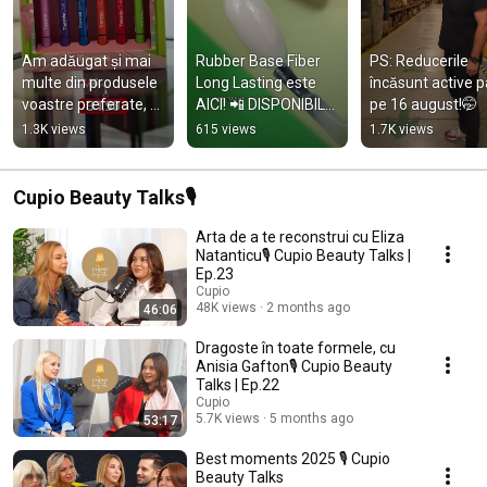
Am adăugat și mai 
Rubber Base Fiber 
PS: Reducerile 
multe din produsele 
Long Lasting este 
încăsunt active p
voastre preferate, 
AICI! 📲 DISPONIBILĂ 
pe 16 august!🤭
cu reduceri de până 
EXCLUSIV ÎN 
1.3K views
615 views
1.7K views
la 50%!💚
APLICAȚIA CUPIO!
Cupio Beauty Talks🎙
Arta de a te reconstrui cu Eliza
Natanticu🎙️ Cupio Beauty Talks |
Ep.23
Cupio
48K views
2 months ago
46:06
Dragoste în toate formele, cu
Anisia Gafton🎙️ Cupio Beauty
Talks | Ep.22
Cupio
5.7K views
5 months ago
53:17
Best moments 2025 🎙️ Cupio
Beauty Talks