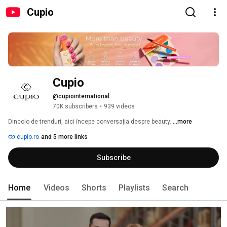
Cupio
Cupio 
@cupiointernational
70K subscribers
•
939 videos
Dincolo de trenduri, aici începe conversația despre beauty. 
...more
cupio.ro
and 5 more links
Subscribe
Home
Videos
Shorts
Playlists
Search