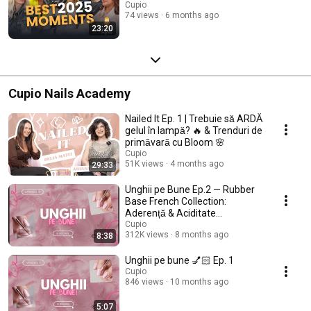
Cupio
74 views
6 months ago
23:20
Cupio Nails Academy
Nailed It Ep. 1 | Trebuie să ARDĂ
gelul în lampă? 🔥 & Trenduri de
primăvară cu Bloom 🌸
Cupio
51K views
4 months ago
29:33
Unghii pe Bune Ep.2 — Rubber
Base French Collection:
Aderență & Aciditate
Controlată
Cupio
312K views
8 months ago
8:38
Unghii pe bune 💅🏻 Ep. 1
Cupio
846 views
10 months ago
5:07