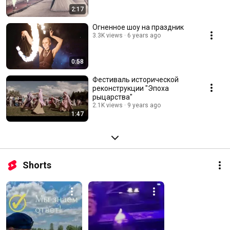
2:17
Огненное шоу на праздник
3.3K views
6 years ago
0:58
Фестиваль исторической
реконструкции "Эпоха
рыцарства"
2.1K views
9 years ago
1:47
Shorts