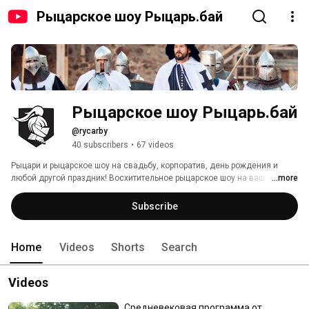
Рыцарское шоу Рыцарь.бай
Рыцарское шоу Рыцарь.бай
@rycarby
40 subscribers
•
67 videos
Рыцари и рыцарское шоу на свадьбу, корпоратив, день рождения и 
любой другой праздник! Восхитительное рыцарское шоу на ваш 
...more
праздник! Зрелищные сражения, турниры, музыка менестрелей и 
средневековые танцы! 
Subscribe
Home
Videos
Shorts
Search
Videos
Средневековая программа от