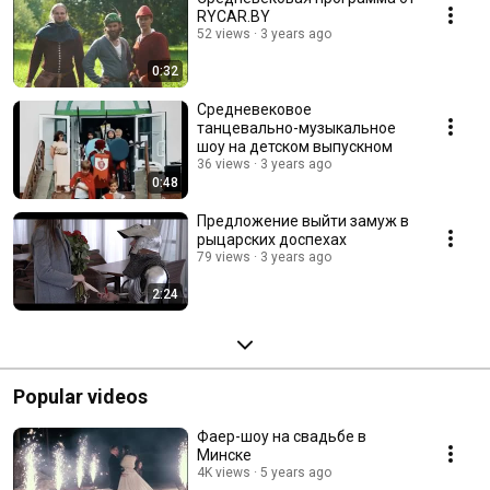
RYCAR.BY
52 views
3 years ago
0:32
Средневековое
танцевально-музыкальное
шоу на детском выпускном
36 views
3 years ago
0:48
Предложение выйти замуж в
рыцарских доспехах
79 views
3 years ago
2:24
Popular videos
Фаер-шоу на свадьбе в
Минске
4K views
5 years ago