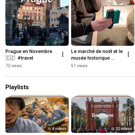
Prague en Novembre 
Le marché de noël et le 
🇨🇿  #travel
musée historique 
d'Haguenau 🎄
72 views
61 views
Playlists
4 videos
22 videos