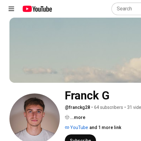
Franck G
@franckg28
•
64 subscribers
•
31 vid
🤠 
...more
YouTube
and 1 more link
Subscribe