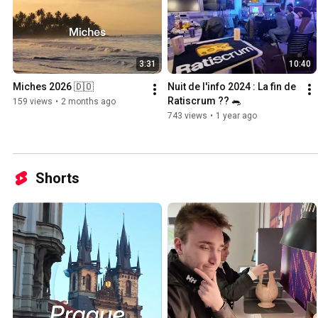
3:31
10:40
Miches 2026 🇩🇴
Nuit de l'info 2024 : La fin de 
Ratiscrum ?? 🐀
159 views
•
2 months ago
743 views
•
1 year ago
Shorts