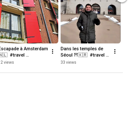
Escapade à Amsterdam 
Dans les temples de 
🇳🇱  #travel 
Séoul ⛩️🇰🇷  #travel 
#amsterdam 
#korea #seoul
12 views
33 views
#netherlands