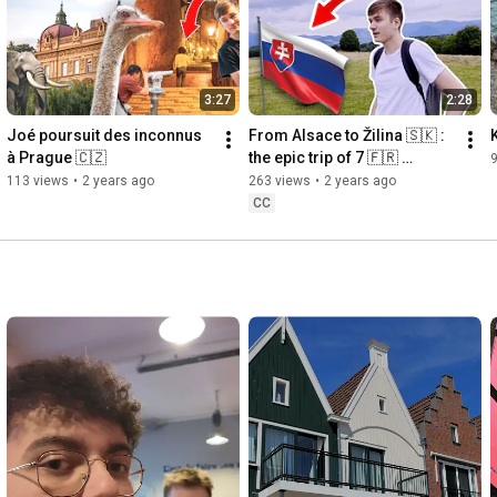
de ces 4 années ❤️

"C'est la fin pour nous mais on reste caché derrière notre 
fromage".
3:27
2:28
Joé poursuit des inconnus 
From Alsace to Žilina 🇸🇰 : 
à Prague 🇨🇿
the epic trip of 7 🇫🇷 
erasmus student
113 views
•
2 years ago
263 views
•
2 years ago
CC