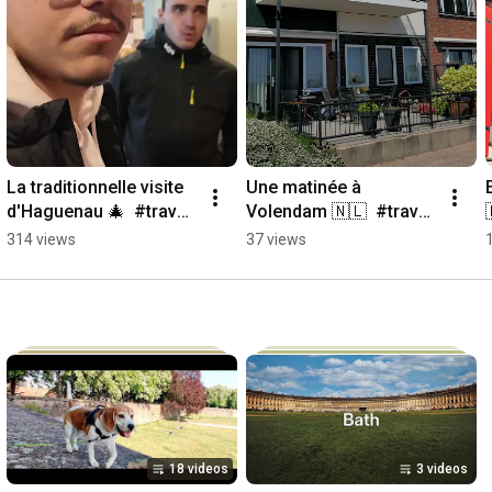
La traditionnelle visite 
Une matinée à 
d'Haguenau 🎄  #travel 
Volendam 🇳🇱  #travel 
#alsace #christmas
#volendam 
314 views
37 views
#netherlands
18 videos
3 videos