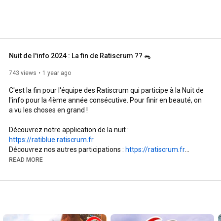
Nuit de l'info 2024 : La fin de Ratiscrum ?? 🐀
743 views
1 year ago
C'est la fin pour l'équipe des Ratiscrum qui participe à la Nuit de 
l'info pour la 4ème année consécutive. Pour finir en beauté, on 
a vu les choses en grand !

Découvrez notre application de la nuit : 
https://ratiblue.ratiscrum.fr
Découvrez nos autres participations : 
https://ratiscrum.fr
READ MORE
Notre vidéo 2023 : 
https://youtu.be/160JaPTMfEA
Notre vidéo 2022 : 
https://youtu.be/W8-KJPoo4uw
Notre vidéo 2021 : 
https://youtu.be/PxYjpuAVBN8
Merci particulier à Pierre le Crémier, J2M, le bureau de la nuit de 
l'info et toutes les personnes que nous avons croisés au cours 