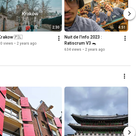
2:30
4:51
Krakow 🇵🇱
Nuit de l'info 2023 : 
Ratiscrum V3 🐀
90 views
•
2 years ago
634 views
•
2 years ago