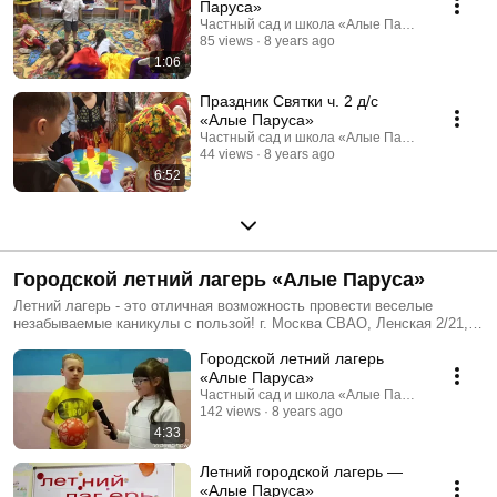
Паруса»
Частный сад и школа «Алые Паруса»
85 views
8 years ago
1:06
Праздник Святки ч. 2 д/с
«Алые Паруса»
Частный сад и школа «Алые Паруса»
44 views
8 years ago
6:52
Городской летний лагерь «Алые Паруса»
Летний лагерь - это отличная возможность провести веселые
незабываемые каникулы с пользой! г. Москва СВАО, Ленская 2/21,
+7 (958) 100-04-19 Присоединяйтесь! https://lp.luckychildren.ru/camp
Городской летний лагерь
Будем рады видеть вас в в наших «Алых Парусах»!
«Алые Паруса»
Частный сад и школа «Алые Паруса»
142 views
8 years ago
4:33
Летний городской лагерь —
«Алые Паруса»