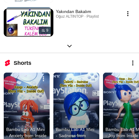
Yakından Bakalım
Oğuz ALTINTOP · Playlist
9
Shorts
Bambu Lab A1 Mini 
Bambu Lab A1 Mini 
Bambu Lab A1 Mi
- Anxiety from Inside 
- Sadness from 
- Joy from Inside 