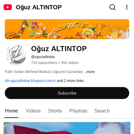
Oğuz ALTINTOP
Oğuz ALTINTOP
@oguzaltintop
733 subscribers
•
350 videos
Fatih Sultan Mehmet İlkokulu Oğuzeli Gaziantep 
...more
oguzaltintop.blogspot.com.tr
and 2 more links
Subscribe
Home
Videos
Shorts
Playlists
Search