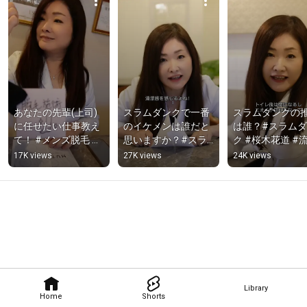
あなたの先輩(上司)
スラムダンクで一番
スラムダンクの
に任せたい仕事教え
のイケメンは誰だと
は誰？#スラム
て！ #メンズ脱毛 #
思いますか？#スラ
ク #桜木花道 #
脱毛 #マッサージ #
ムダンク #メンズ脱
楓 #メンズ脱毛 
17K views
27K views
24K views
エステサロン #イン
毛 #脱毛 #vio脱毛 #
毛 #vio脱毛 #バ
デックスカードチャ
バスケ #脱毛サロン 
#あるある #脱
レンジ #先輩後輩 #
#あるある #脱毛あ
ロン #メンズ美容
先輩 #上司
るある #あるある動
脱毛あるある
画 #メンズ美容
Library
Home
Shorts