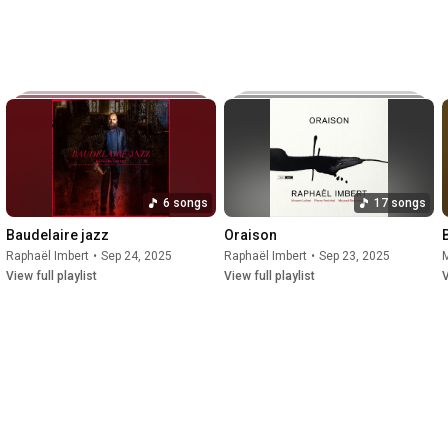
6 songs
17 songs
Baudelaire jazz
Oraison
•
Raphaël Imbert
Sep 23, 2025
•
Sep 24, 2025
Raphaël Imbert
•
Sep 23, 2025
View full playlist
View full playlist
V