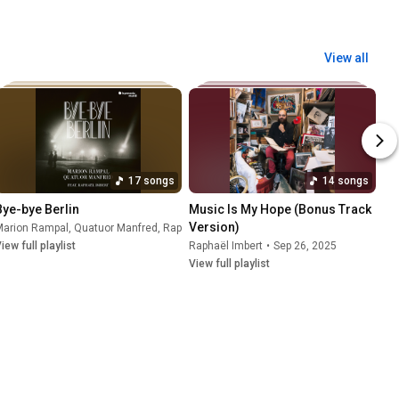
View all
17 songs
14 songs
Bye-bye Berlin
Music Is My Hope (Bonus Track 
Version)
Marion Rampal
,
Quatuor Manfred
,
Raphaël Imbert
•
Sep 22, 2025
iew full playlist
Raphaël Imbert
•
Sep 26, 2025
View full playlist