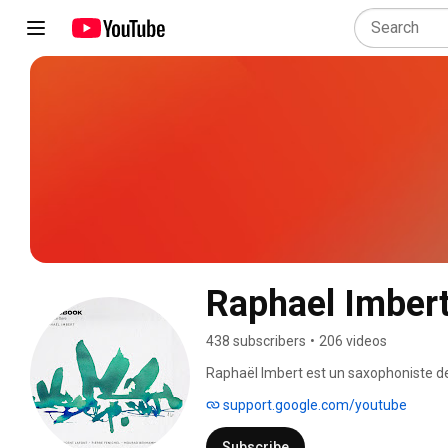
Raphael Imbert
438 subscribers
•
206 videos
Raphaël Imbert est un saxophoniste de 
musique français. Il est fondateur et di
support.google.com/youtube
du Conservatoire à rayonnement région
Subscribe