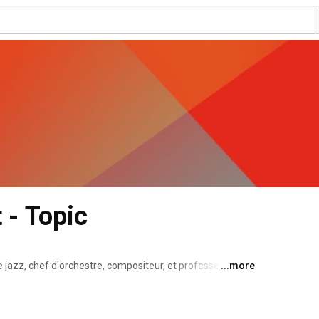
 - Topic
jazz, chef d'orchestre, compositeur, et professeur de 
...more
recteur artistique de la Compagnie Nine Spirit, directeur 
al de Marseille. 