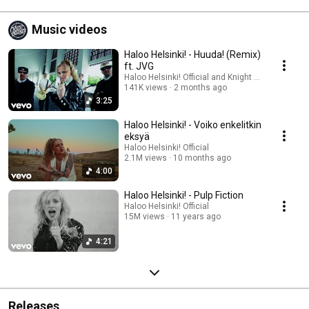
Music videos
Haloo Helsinki! - Huuda! (Remix)
ft. JVG
Haloo Helsinki! Official and Knight Rydazz
141K views
2 months ago
3:25
Haloo Helsinki! - Voiko enkelitkin
eksyä
Haloo Helsinki! Official
2.1M views
10 months ago
4:00
Haloo Helsinki! - Pulp Fiction
Haloo Helsinki! Official
15M views
11 years ago
4:21
Releases