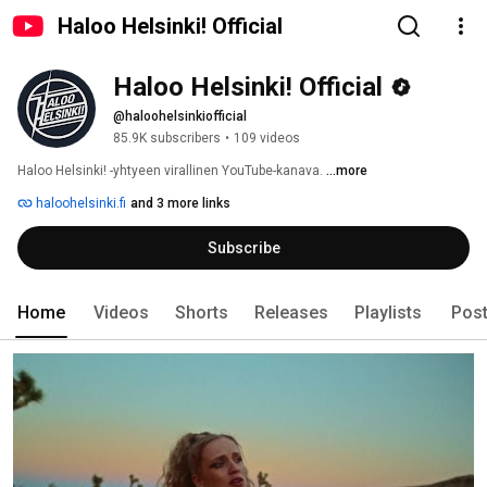
Haloo Helsinki! Official
Haloo Helsinki! Official
@haloohelsinkiofficial
85.9K subscribers
•
109 videos
Haloo Helsinki! -yhtyeen virallinen YouTube-kanava. 
...more
haloohelsinki.fi
and 3 more links
Subscribe
Home
Videos
Shorts
Releases
Playlists
Pos