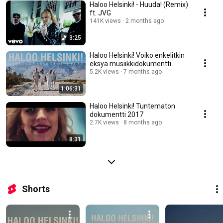
Haloo Helsinki! - Huuda! (Remix)
ft. JVG
141K views
2 months ago
3:25
Haloo Helsinki! Voiko enkelitkin
eksyä musiikkidokumentti
5.2K views
7 months ago
1:06:31
Haloo Helsinki! Tuntematon
dokumentti 2017
2.7K views
8 months ago
8:31
Shorts