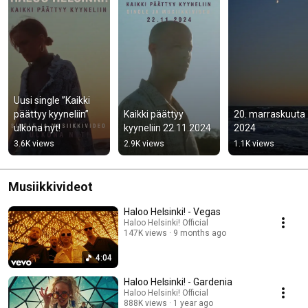
Uusi single ”Kaikki 
päättyy kyyneliin” 
Kaikki päättyy 
20. marraskuuta 
ulkona nyt!
kyyneliin 22.11.2024
2024
3.6K views
2.9K views
1.1K views
Musiikkivideot
Haloo Helsinki! - Vegas
Haloo Helsinki! Official
147K views
9 months ago
4:04
Haloo Helsinki! - Gardenia
Haloo Helsinki! Official
888K views
1 year ago