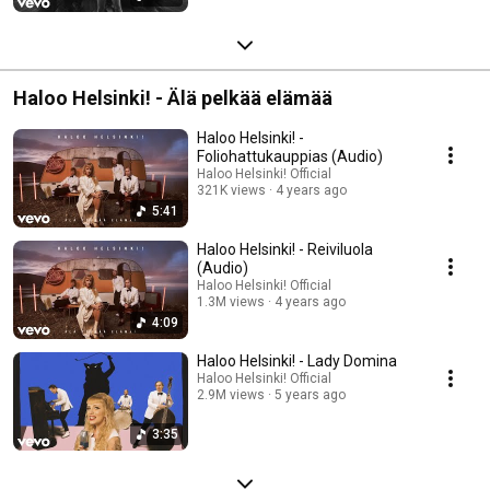
Haloo Helsinki! - Älä pelkää elämää
Haloo Helsinki! -
Foliohattukauppias (Audio)
Haloo Helsinki! Official
321K views
4 years ago
5:41
Haloo Helsinki! - Reiviluola
(Audio)
Haloo Helsinki! Official
1.3M views
4 years ago
4:09
Haloo Helsinki! - Lady Domina
Haloo Helsinki! Official
2.9M views
5 years ago
3:35