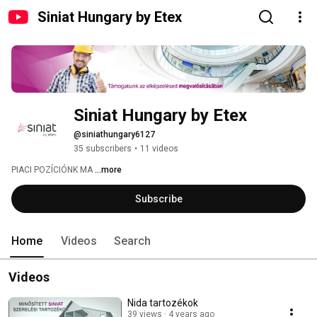
Siniat Hungary by Etex
Siniat Hungary by Etex
@siniathungary6127
35 subscribers
•
11 videos
PIACI POZÍCIÓNK MA 
...more
Subscribe
Home
Videos
Search
Videos
Nida tartozékok
39 views
4 years ago