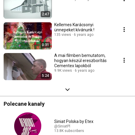
2:47
Kellemes Karácsonyi
ünnepeket kívánunk !
135 views
6 years ago
0:31
A mai filmben bemutatom,
hogyan készül ereszborítás
Cementex lapokból
9.9K views
6 years ago
5:24
Polecane kanały
Siniat Polska by Etex
@SiniatPl
13.8K subscribers