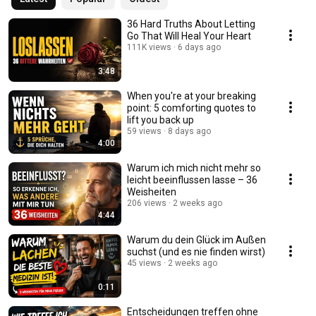
36 Hard Truths About Letting
Go That Will Heal Your Heart
111K views
6 days ago
3:48
When you're at your breaking
point: 5 comforting quotes to
lift you back up
59 views
8 days ago
4:00
Warum ich mich nicht mehr so
leicht beeinflussen lasse – 36
Weisheiten
206 views
2 weeks ago
4:44
Warum du dein Glück im Außen
suchst (und es nie finden wirst)
45 views
2 weeks ago
0:11
Entscheidungen treffen ohne