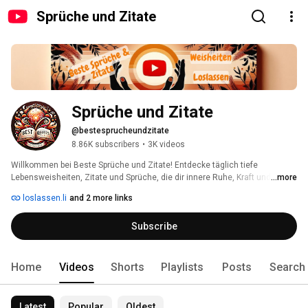
Sprüche und Zitate
Sprüche und Zitate
@bestesprucheundzitate
8.86K subscribers
•
3K videos
Willkommen bei Beste Sprüche und Zitate! Entdecke täglich tiefe 
Lebensweisheiten, Zitate und Sprüche, die dir innere Ruhe, Kraft und 
...more
Motivation schenken. 🌿 
loslassen.li
and 2 more links
Subscribe
Home
Videos
Shorts
Playlists
Posts
Search
Latest
Popular
Oldest