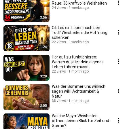
Reue: 36 kraftvolle Weisheiten
24 views
2 weeks ago
3:56
Gibt es ein Leben nach dem
Tod? Weisheiten, die Hoffnung
schenken
22 views
3 weeks ago
1:24
Hör auf zu funktionieren:
Warum du jetzt dein eigenes
Leben führen musst
22 views
1 month ago
3:29
Was der Sommer uns wirklich
sagen will | Achtsamkeit &
Natur
38 views
1 month ago
2:05
Welche Maya-Weisheiten
öffnen deinen Blick für Zeit und
Sterne?