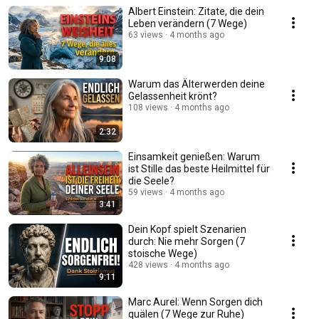
Albert Einstein: Zitate, die dein
Leben verändern (7 Wege)
63 views
4 months ago
9:08
Warum das Älterwerden deine
Gelassenheit krönt?
108 views
4 months ago
2:32
Einsamkeit genießen: Warum
ist Stille das beste Heilmittel für
die Seele?
59 views
4 months ago
3:41
Dein Kopf spielt Szenarien
durch: Nie mehr Sorgen (7
stoische Wege)
428 views
4 months ago
9:11
Marc Aurel: Wenn Sorgen dich
quälen (7 Wege zur Ruhe)