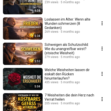
239 views
5 months ago
9:58
Loslassen im Alter: Wenn alte
Wunden schmerzen (8
Gedanken)
269 views
5 months ago
5:34
Schweigen als Schutzschild:
Wie du unangreifbar wirst?
(stoische Weisheit)
279 views
5 months ago
5:52
Welche Weisheiten lassen dir
eiskalt den Rücken
hinunterlaufen?
435 views
5 months ago
5:04
7 Weisheiten die dein Herz nach
Verrat heilen
205 views
5 months ago