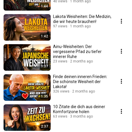
40 views
1 month ago
1:44
Lakota Weisheiten: Die Medizin,
die wir heute brauchen!
97 views
1 month ago
1:42
Ainu-Weisheiten: Der
vergessene Pfad zu tiefer
innerer Ruhe
23 views
2 months ago
1:37
Finde deinen inneren Frieden:
Die schönste Weisheit der
Lakota!
326 views
2 months ago
1:35
10 Zitate die dich aus deiner
Komfortzone holen
63 views
3 months ago
2:37