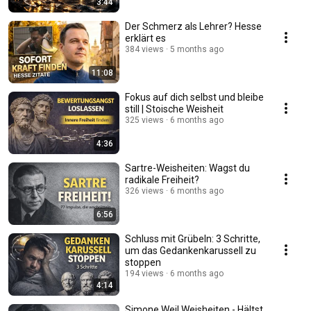
3:44
Der Schmerz als Lehrer? Hesse
erklärt es
384 views
5 months ago
11:08
Fokus auf dich selbst und bleibe
still | Stoische Weisheit
325 views
6 months ago
4:36
Sartre-Weisheiten: Wagst du
radikale Freiheit?
326 views
6 months ago
6:56
Schluss mit Grübeln: 3 Schritte,
um das Gedankenkarussell zu
stoppen
194 views
6 months ago
4:14
Simone Weil Weisheiten - Hältst