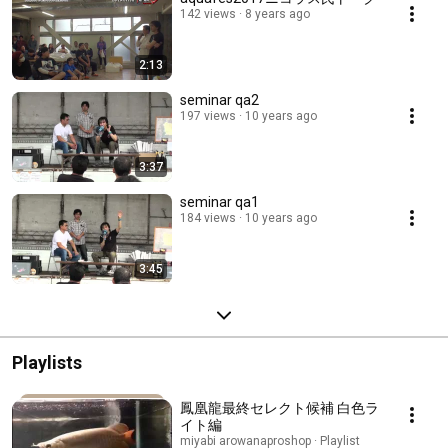
142 views
8 years ago
2:13
seminar qa2
197 views
10 years ago
3:37
seminar qa1
184 views
10 years ago
3:45
Playlists
鳳凰龍最終セレクト候補 白色ラ
イト編
miyabi arowanaproshop · Playlist