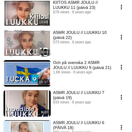
KIITOS ASMR JOULU //
LUUKKU 11 (päivä 23)
678 views
6 years ago
10:49
ASMR JOULU // LUUKKU 10
(päivä 22)
573 views
6 years ago
8:48
Och på svenska 2 ASMR
JOULU // LUUKKU 9 (päivä 21)
1.6K views
6 years ago
15:37
ASMR JOULU // LUUKKU 7
(päivä 19)
833 views
6 years ago
9:30
ASMR JOULU // LUUKKU 6
(PÄIVÄ 18)