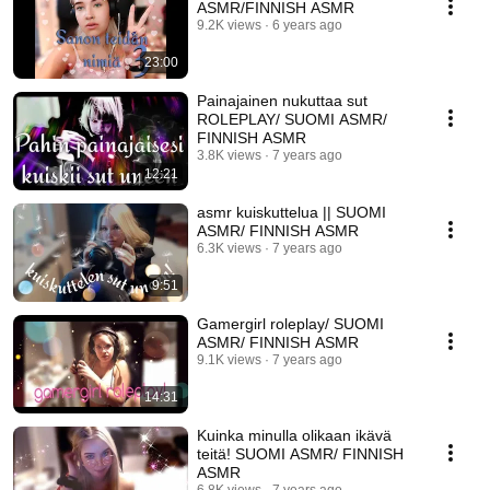
ASMR/FINNISH ASMR
9.2K views
6 years ago
23:00
Painajainen nukuttaa sut
ROLEPLAY/ SUOMI ASMR/
FINNISH ASMR
3.8K views
7 years ago
12:21
asmr kuiskuttelua || SUOMI
ASMR/ FINNISH ASMR
6.3K views
7 years ago
9:51
Gamergirl roleplay/ SUOMI
ASMR/ FINNISH ASMR
9.1K views
7 years ago
14:31
Kuinka minulla olikaan ikävä
teitä! SUOMI ASMR/ FINNISH
ASMR