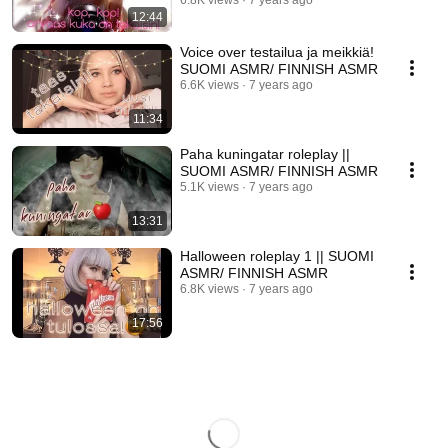
6.8K views
7 years ago
12:44
Voice over testailua ja meikkiä!
SUOMI ASMR/ FINNISH ASMR
6.6K views
7 years ago
11:34
Paha kuningatar roleplay ||
SUOMI ASMR/ FINNISH ASMR
5.1K views
7 years ago
13:31
Halloween roleplay 1 || SUOMI
ASMR/ FINNISH ASMR
6.8K views
7 years ago
17:56