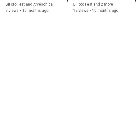
BìFoto Fest and Arvéschida
BìFoto Fest and 2 more
7 views
•
10 months ago
12 views
•
10 months ago