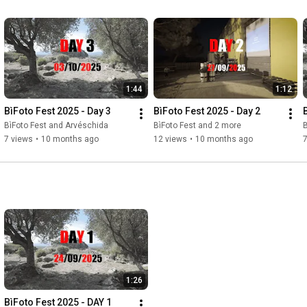
1:44
1:12
BìFoto Fest 2025 - Day 3
BìFoto Fest 2025 - Day 2
BìFoto Fest and Arvéschida
BìFoto Fest and 2 more
B
7 views
•
10 months ago
12 views
•
10 months ago
7
1:26
BìFoto Fest 2025 - DAY 1