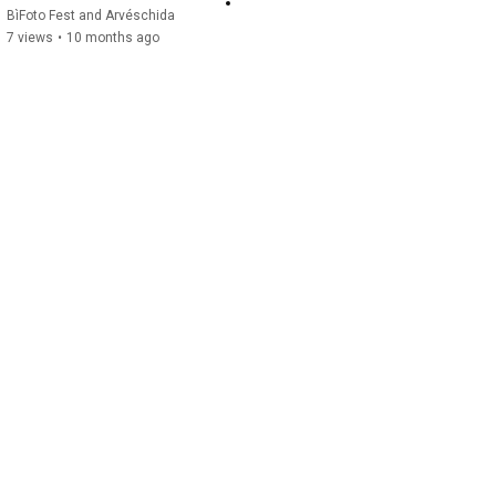
BìFoto Fest and Arvéschida
7 views
•
10 months ago