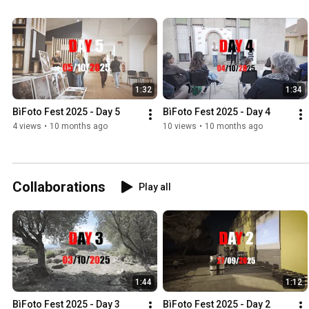
1:32
1:34
BìFoto Fest 2025 - Day 5
BìFoto Fest 2025 - Day 4
4 views
•
10 months ago
10 views
•
10 months ago
Collaborations
Play all
1:44
1:12
BìFoto Fest 2025 - Day 3
BìFoto Fest 2025 - Day 2