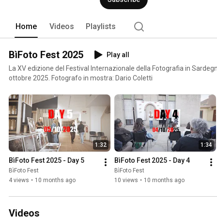
Home
Videos
Playlists
BìFoto Fest 2025
Play all
La XV edizione del Festival Internazionale della Fotografia in Sardegna. 27 settembre, 3, 4
ottobre 2025. Fotografo in mostra: Dario Coletti
1:32
1:34
BìFoto Fest 2025 - Day 5
BìFoto Fest 2025 - Day 4
BìFoto Fest
BìFoto Fest
4 views
•
10 months ago
10 views
•
10 months ago
Videos