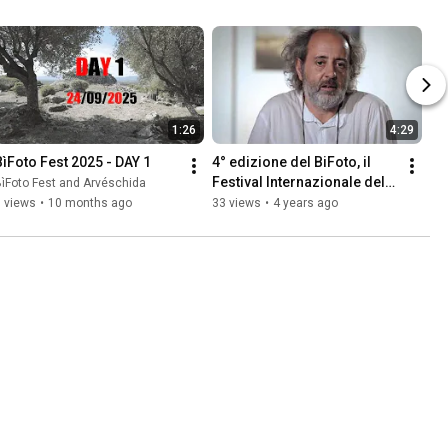
1:26
4:29
BìFoto Fest 2025 - DAY 1
4° edizione del BiFoto, il 
Festival Internazionale della 
ìFoto Fest and Arvéschida
Fotografia in Sardegna con 
 views
•
10 months ago
33 views
•
4 years ago
sede a Mogoro