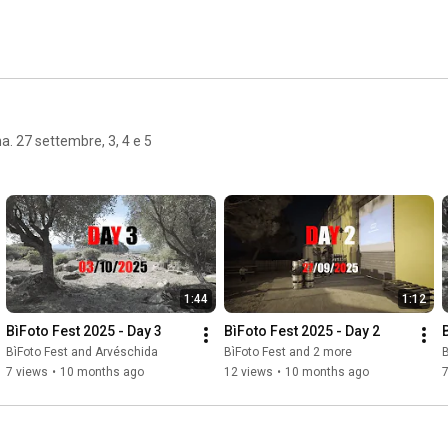
 e 5
1:44
1:12
BìFoto Fest 2025 - Day 3
BìFoto Fest 2025 - Day 2
BìFoto Fest and Arvéschida
BìFoto Fest and 2 more
B
7 views
•
10 months ago
12 views
•
10 months ago
7